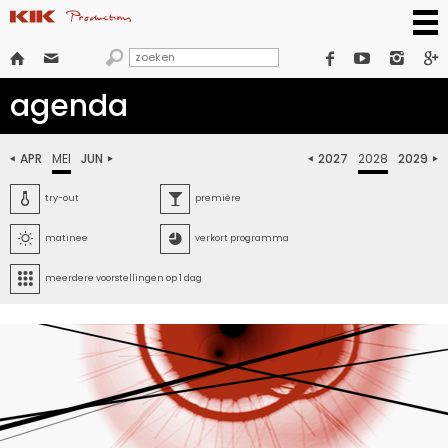







agenda
APR
MEI
JUN
2027
2028
2029






try-out
première


matinee
verkort programma

meerdere voorstellingen op 1 dag