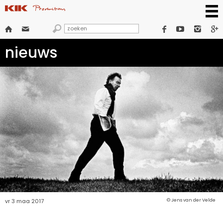







nieuws
vr 3 maa 2017
© Jens van der Velde