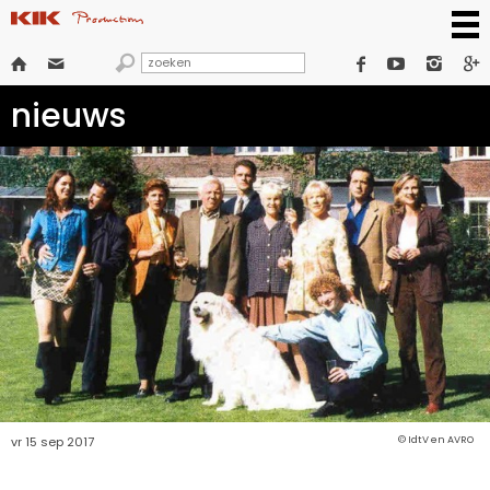







nieuws
vr 15 sep 2017
© IdtV en AVRO