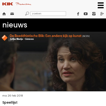







nieuws
ma 26 feb 2018
Speellijst