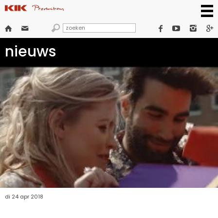







nieuws
di 24 apr 2018