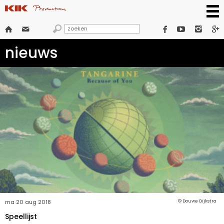







nieuws
ma 20 aug 2018
© Douwe Dijkstra
Speellijst