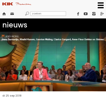







nieuws
di 25 sep 2018