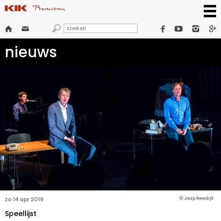







nieuws
zo 14 apr 2019
© Jaap Reedijk
Speellijst