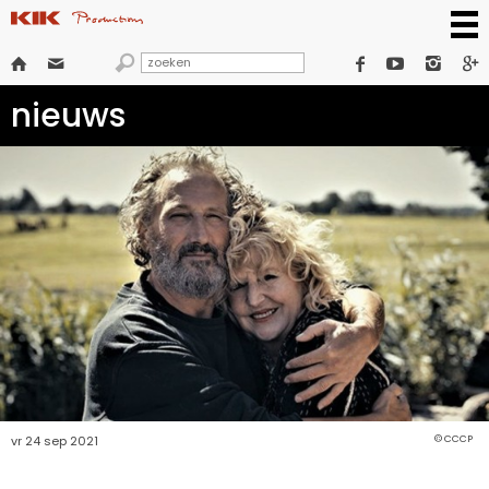







nieuws
vr 24 sep 2021
© CCCP