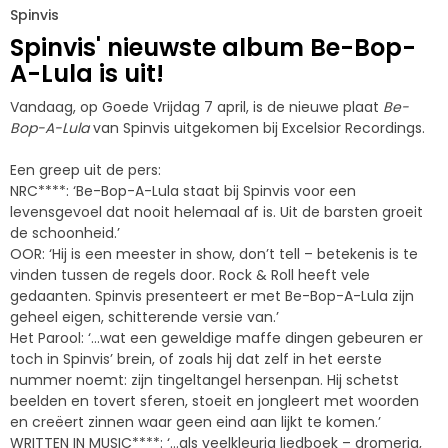
Spinvis
Spinvis' nieuwste album Be-Bop-
A-Lula is uit!
Vandaag, op Goede Vrijdag 7 april, is de nieuwe plaat
Be-
Bop-A-Lula
van Spinvis uitgekomen bij Excelsior Recordings.
Een greep uit de pers:
NRC****: ‘Be-Bop-A-Lula staat bij Spinvis voor een
levensgevoel dat nooit helemaal af is. Uit de barsten groeit
de schoonheid.’
OOR: ‘Hij is een meester in show, don’t tell – betekenis is te
vinden tussen de regels door. Rock & Roll heeft vele
gedaanten. Spinvis presenteert er met Be-Bop-A-Lula zijn
geheel eigen, schitterende versie van.’
Het Parool: ‘…wat een geweldige maffe dingen gebeuren er
toch in Spinvis’ brein, of zoals hij dat zelf in het eerste
nummer noemt: zijn tingeltangel hersenpan. Hij schetst
beelden en tovert sferen, stoeit en jongleert met woorden
en creëert zinnen waar geen eind aan lijkt te komen.’
WRITTEN IN MUSIC****: ‘…als veelkleurig liedboek – dromerig,