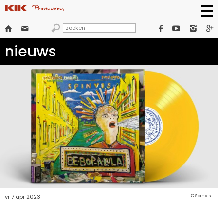







nieuws
vr 7 apr 2023
© Spinvis