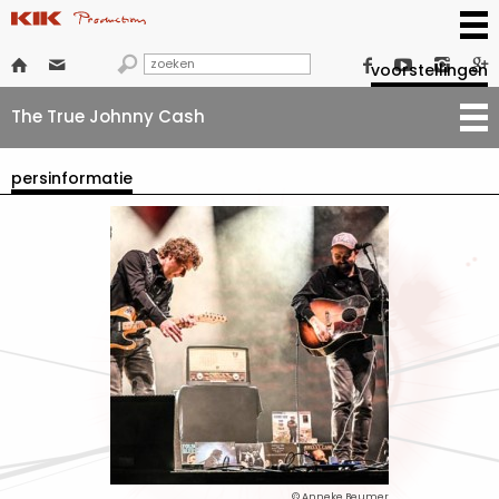







voorstellingen
The True Johnny Cash
persinformatie
© Anneke Beumer