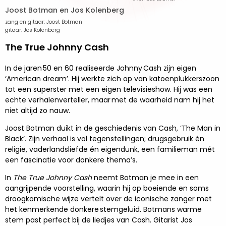
Joost Botman en Jos Kolenberg
zang en gitaar: Joost Botman
gitaar: Jos Kolenberg
The True Johnny Cash
In de jaren 50 en 60 realiseerde Johnny Cash zijn eigen
‘American dream’. Hij werkte zich op van katoenplukkerszoon
tot een superster met een eigen televisieshow. Hij was een
echte verhalenverteller, maar met de waarheid nam hij het
niet altijd zo nauw.
Joost Botman duikt in de geschiedenis van Cash, ‘The Man in
Black’. Zijn verhaal is vol tegenstellingen; drugsgebruik én
religie, vaderlandsliefde én eigendunk, een familieman mét
een fascinatie voor donkere thema’s.
In
The True Johnny Cash
neemt Botman je mee in een
aangrijpende voorstelling, waarin hij op boeiende en soms
droogkomische wijze vertelt over de iconische zanger met
het kenmerkende donkere stemgeluid. Botmans warme
stem past perfect bij de liedjes van Cash. Gitarist Jos