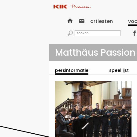


artiesten
voo


Matthäus Passion
persinformatie
speellijst