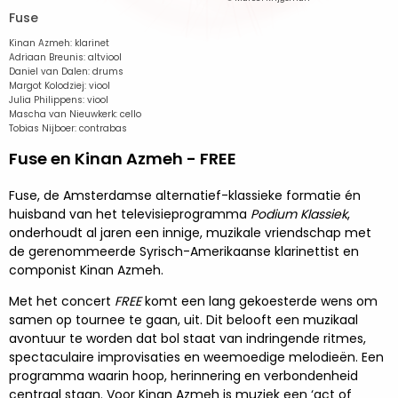
Fuse
Kinan Azmeh: klarinet
Adriaan Breunis: altviool
Daniel van Dalen: drums
Margot Kolodziej: viool
Julia Philippens: viool
Mascha van Nieuwkerk: cello
Tobias Nijboer: contrabas
Fuse en Kinan Azmeh - FREE
Fuse, de Amsterdamse alternatief-klassieke formatie én
huisband van het televisieprogramma
Podium Klassiek
,
onderhoudt al jaren een innige, muzikale vriendschap met
de gerenommeerde Syrisch-Amerikaanse klarinettist en
componist Kinan Azmeh.
Met het concert
FREE
komt een lang gekoesterde wens om
samen op tournee te gaan, uit. Dit belooft een muzikaal
avontuur te worden dat bol staat van indringende ritmes,
spectaculaire improvisaties en weemoedige melodieën. Een
programma waarin hoop, herinnering en verbondenheid
centraal staan. Voor Kinan Azmeh is muziek een ‘act of