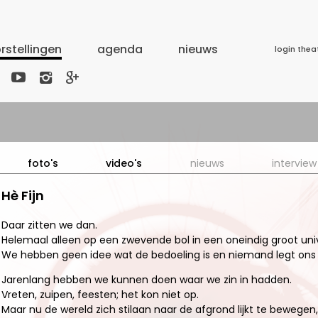
rstellingen
agenda
nieuws
login thea



foto's
video's
nieuws
interview
Hè Fijn
Daar zitten we dan.
Helemaal alleen op een zwevende bol in een oneindig groot un
We hebben geen idee wat de bedoeling is en niemand legt ons i
Jarenlang hebben we kunnen doen waar we zin in hadden.
Vreten, zuipen, feesten; het kon niet op.
Maar nu de wereld zich stilaan naar de afgrond lijkt te bewegen,