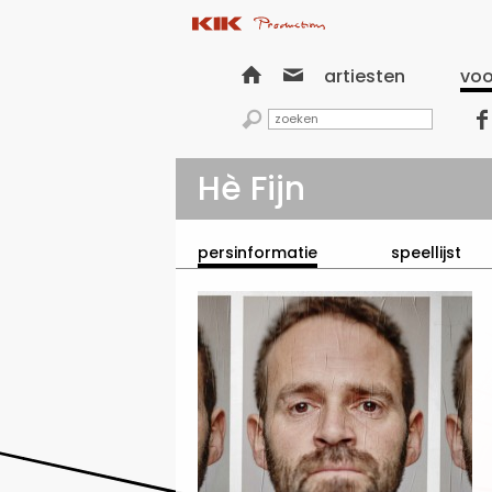


artiesten
voo


Hè Fijn
persinformatie
speellijst