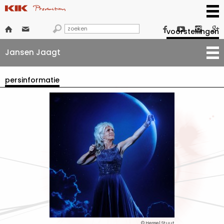







voorstellingen
Jansen Jaagt
persinformatie
© Hessel Stuut