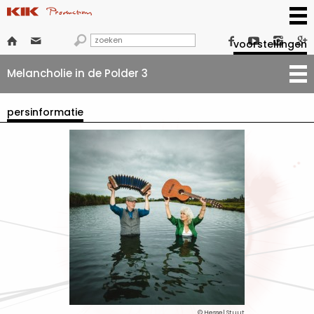







voorstellingen
Melancholie in de Polder 3
persinformatie
© Hessel Stuut