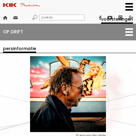







voorstellingen
OP DRIFT
persinformatie
© Jens van der Velde