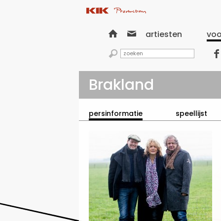


artiesten
voo


Brakland
persinformatie
speellijst