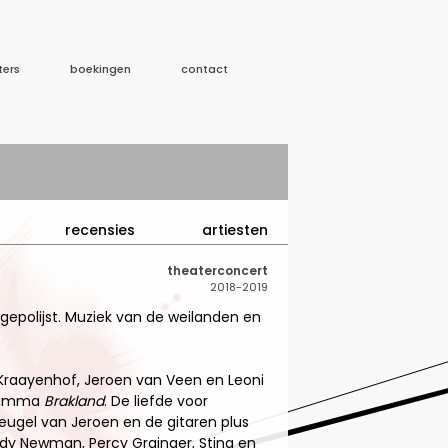
ters
boekingen
contact
recensies
artiesten
theaterconcert
2018-2019
gepolijst. Muziek van de weilanden en
 Kraayenhof, Jeroen van Veen en Leoni
gramma
Brakland
. De liefde voor
leugel van Jeroen en de gitaren plus
dy Newman, Percy Grainger, Sting en