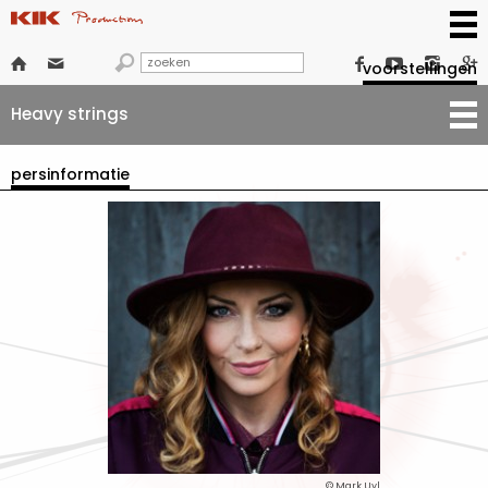







voorstellingen
Heavy strings
persinformatie
© Mark Uyl