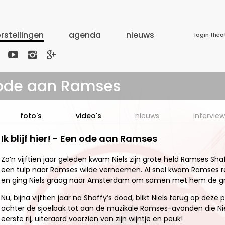
rstellingen
agenda
nieuws
login thea



en ode aan Ramses
foto's
video's
nieuws
interview
Ik blijf hier! - Een ode aan Ramses
Zo’n vijftien jaar geleden kwam Niels zijn grote held Ramses S
een tulp naar Ramses wilde vernoemen. Al snel kwam Ramses rege
en ging Niels graag naar Amsterdam om samen met hem de gr
Nu, bijna vijftien jaar na Shaffy’s dood, blikt Niels terug op 
achter de sjoelbak tot aan de muzikale Ramses-avonden die Ni
eerste rij, uiteraard voorzien van zijn wijntje en peuk!