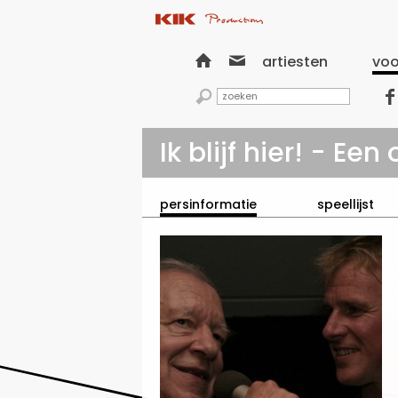


artiesten
voo


Ik blijf hier! - E
persinformatie
speellijst