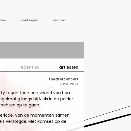
ters
boekingen
contact
recensies
artiesten
theaterconcert
2023-2024
haffy tegen toen een vriend van hem
lmatig langs bij Niels in de polder
achten op te gaan.
deze periode. Van de momenten samen
els verzorgde. Met Ramses op de