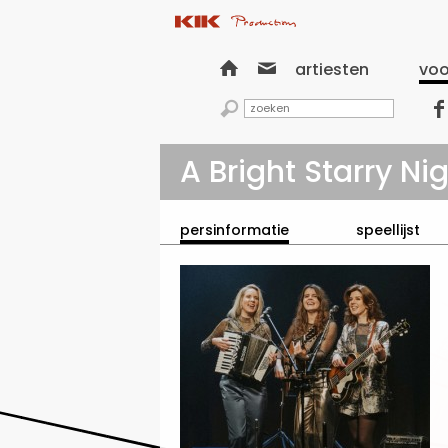


artiesten
voo


A Bright Starry Nigh
persinformatie
speellijst