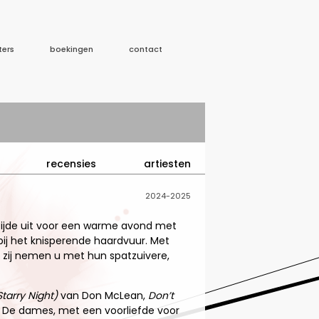
ters
boekingen
contact
recensies
artiesten
2024-2025
tijde uit voor een warme avond met
 bij het knisperende haardvuur. Met
 zij nemen u met hun spatzuivere,
Starry Night)
van Don McLean,
Don’t
h. De dames, met een voorliefde voor