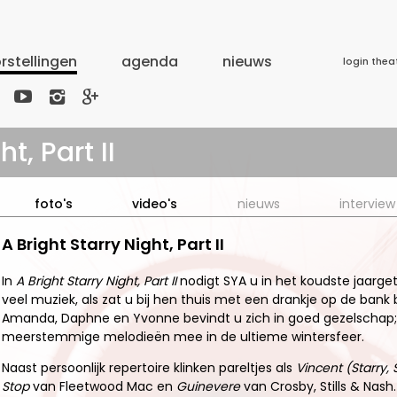
rstellingen
agenda
nieuws
login thea



t, Part II
foto's
video's
nieuws
interview
A Bright Starry Night, Part II
In
A Bright Starry Night, Part II
nodigt SYA u in het koudste jaarge
veel muziek, als zat u bij hen thuis met een drankje op de bank
Amanda, Daphne en Yvonne bevindt u zich in goed gezelschap;
meerstemmige melodieën mee in de ultieme wintersfeer.
Naast persoonlijk repertoire klinken pareltjes als
Vincent (Starry, 
Stop
van Fleetwood Mac en
Guinevere
van Crosby, Stills & Nas