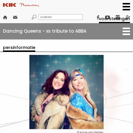







voorstellingen
Dancing Queens - xs tribute to ABBA
persinformatie
© Anne van Gelder