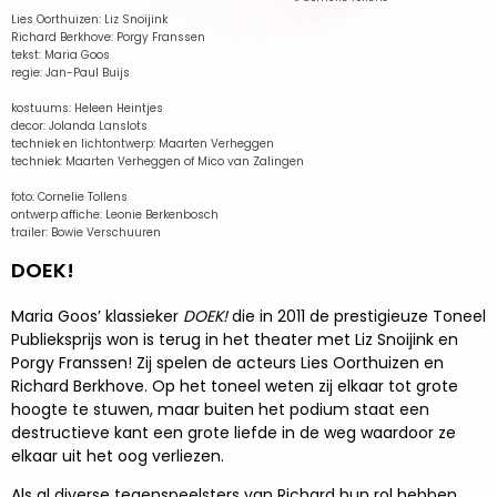
Lies Oorthuizen: Liz Snoijink
Richard Berkhove: Porgy Franssen
tekst: Maria Goos
regie: Jan-Paul Buijs
kostuums: Heleen Heintjes
decor: Jolanda Lanslots
techniek en lichtontwerp: Maarten Verheggen
techniek: Maarten Verheggen of Mico van Zalingen
foto: Cornelie Tollens
ontwerp affiche: Leonie Berkenbosch
trailer: Bowie Verschuuren
DOEK!
Maria Goos’ klassieker
DOEK!
die in 2011 de prestigieuze Toneel
Publieksprijs won is terug in het theater met Liz Snoijink en
Porgy Franssen! Zij spelen de acteurs Lies Oorthuizen en
Richard Berkhove. Op het toneel weten zij elkaar tot grote
hoogte te stuwen, maar buiten het podium staat een
destructieve kant een grote liefde in de weg waardoor ze
elkaar uit het oog verliezen.
Als al diverse tegenspeelsters van Richard hun rol hebben