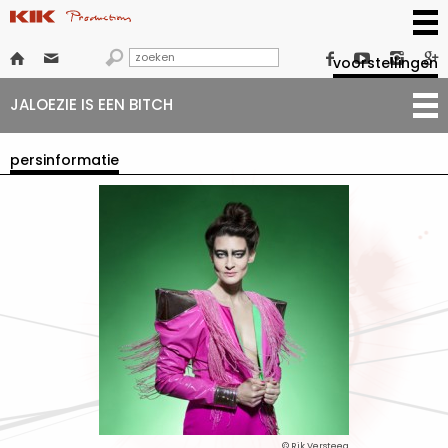







voorstellingen
JALOEZIE IS EEN BITCH
persinformatie
© Rik Versteeg