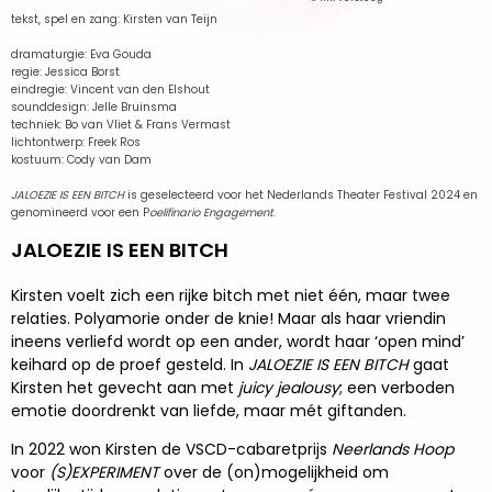
tekst, spel en zang: Kirsten van Teijn
dramaturgie: Eva Gouda
regie: Jessica Borst
eindregie: Vincent van den Elshout
sounddesign: Jelle Bruinsma
techniek: Bo van Vliet & Frans Vermast
lichtontwerp: Freek Ros
kostuum: Cody van Dam
JALOEZIE IS EEN BITCH
is geselecteerd voor het Nederlands Theater Festival 2024 en
genomineerd voor een P
oelifinario Engagement
.
JALOEZIE IS EEN BITCH
Kirsten voelt zich een rijke bitch met niet één, maar twee
relaties. Polyamorie onder de knie! Maar als haar vriendin
ineens verliefd wordt op een ander, wordt haar ‘open mind’
keihard op de proef gesteld. In
JALOEZIE IS EEN BITCH
gaat
Kirsten het gevecht aan met
juicy jealousy
; een verboden
emotie doordrenkt van liefde, maar mét giftanden.
In 2022 won Kirsten de VSCD-cabaretprijs
Neerlands Hoop
voor
(S)EXPERIMENT
over de (on)mogelijkheid om