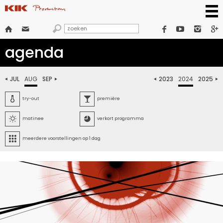







agenda
JUL
AUG
SEP
2023
2024
2025






try-out
première


matinee
verkort programma

meerdere voorstellingen op 1 dag