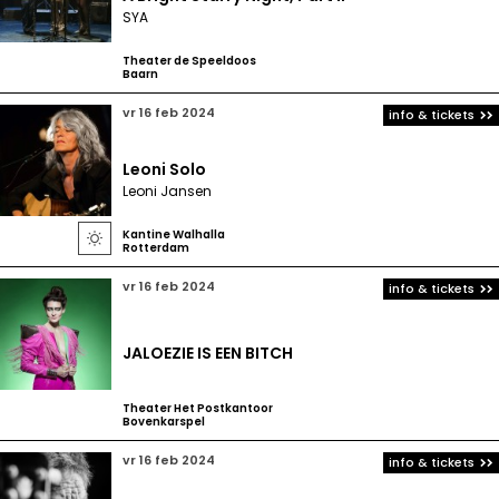
SYA
Theater de Speeldoos
Baarn
vr 16 feb 2024
info & tickets
Leoni Solo
Leoni Jansen
Kantine Walhalla

Rotterdam
vr 16 feb 2024
info & tickets
JALOEZIE IS EEN BITCH
Theater Het Postkantoor
Bovenkarspel
vr 16 feb 2024
info & tickets