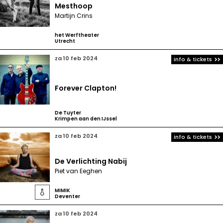
Mesthoop
Martijn Crins
het Werftheater
Utrecht
za 10 feb 2024
info & tickets
Forever Clapton!
De Tuyter
Krimpen aan den IJssel
za 10 feb 2024
info & tickets
De Verlichting Nabij
Piet van Eeghen
MIMIK

Deventer
za 10 feb 2024