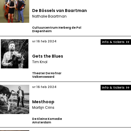
De Bössels van Baartman
Nathalie Baartman
Cultuurcentrum Herberg de Pol
Diepenheim
vr 16 feb 2024
info & tickets
Gets the Blues
Tim Knol
Theater De Hofnar
Valkenswaard
vr 16 feb 2024
info & tickets
Mesthoop
Martijn Crins
De Kleine Komedie
Amsterdam