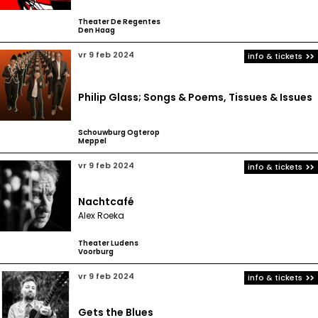
Theater De Regentes
Den Haag
vr 9 feb 2024
info & tickets
Philip Glass; Songs & Poems, Tissues & Issues
Schouwburg Ogterop
Meppel
vr 9 feb 2024
info & tickets
Nachtcafé
Alex Roeka
Theater Ludens
Voorburg
vr 9 feb 2024
info & tickets
Gets the Blues