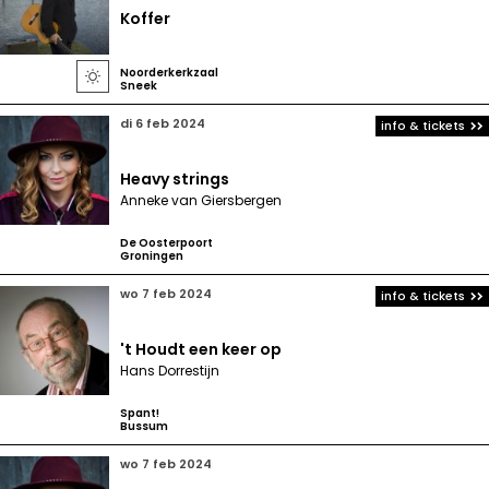
Koffer
Noorderkerkzaal

Sneek
di 6 feb 2024
info & tickets
Heavy strings
Anneke van Giersbergen
De Oosterpoort
Groningen
wo 7 feb 2024
info & tickets
't Houdt een keer op
Hans Dorrestijn
Spant!
Bussum
wo 7 feb 2024