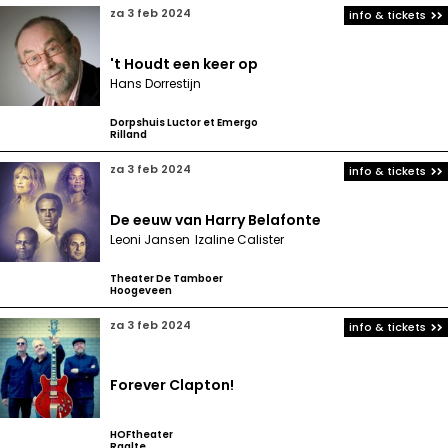
za 3 feb 2024
info & tickets
't Houdt een keer op
Hans Dorrestijn
Dorpshuis Luctor et Emergo
Rilland
za 3 feb 2024
info & tickets
De eeuw van Harry Belafonte
Leoni Jansen
Izaline Calister
Theater De Tamboer
Hoogeveen
za 3 feb 2024
info & tickets
Forever Clapton!
HOFtheater
Raalte