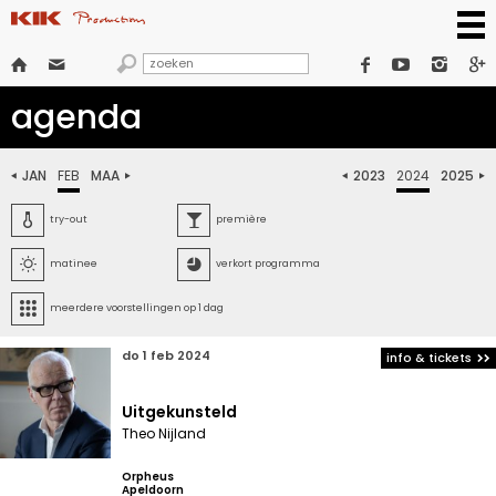







agenda
JAN
FEB
MAA
2023
2024
2025






try-out
première


matinee
verkort programma

meerdere voorstellingen op 1 dag
do 1 feb 2024
info & tickets
Uitgekunsteld
Theo Nijland
Orpheus
Apeldoorn