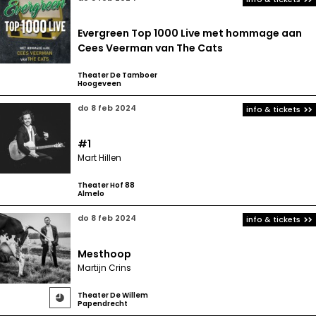
Evergreen Top 1000 Live met hommage aan
Cees Veerman van The Cats
Theater De Tamboer
Hoogeveen
do 8 feb 2024
info & tickets
#1
Mart Hillen
Theater Hof 88
Almelo
do 8 feb 2024
info & tickets
Mesthoop
Martijn Crins
Theater De Willem

Papendrecht