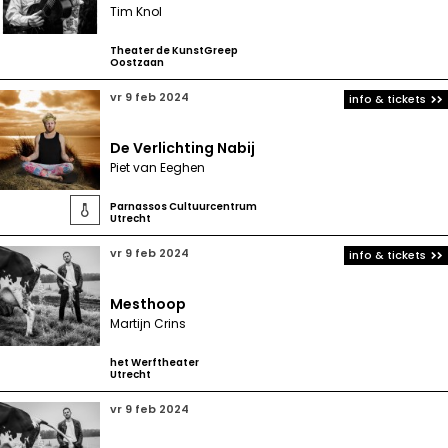
Tim Knol
Theater de KunstGreep
Oostzaan
vr 9 feb 2024
info & tickets
De Verlichting Nabij
Piet van Eeghen
Parnassos Cultuurcentrum

Utrecht
vr 9 feb 2024
info & tickets
Mesthoop
Martijn Crins
het Werftheater
Utrecht
vr 9 feb 2024