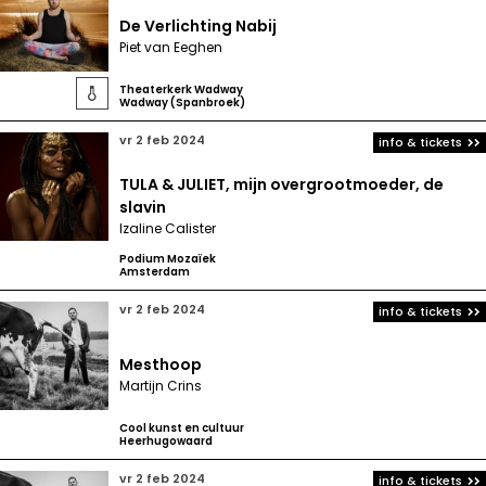
De Verlichting Nabij
Piet van Eeghen
Theaterkerk Wadway

Wadway (Spanbroek)
vr 2 feb 2024
info & tickets
TULA & JULIET, mijn overgrootmoeder, de
slavin
Izaline Calister
Podium Mozaïek
Amsterdam
vr 2 feb 2024
info & tickets
Mesthoop
Martijn Crins
Cool kunst en cultuur
Heerhugowaard
vr 2 feb 2024
info & tickets