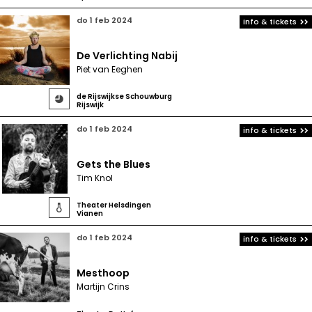
do 1 feb 2024
info & tickets
De Verlichting Nabij
Piet van Eeghen
de Rijswijkse Schouwburg

Rijswijk
do 1 feb 2024
info & tickets
Gets the Blues
Tim Knol
Theater Helsdingen

Vianen
do 1 feb 2024
info & tickets
Mesthoop
Martijn Crins