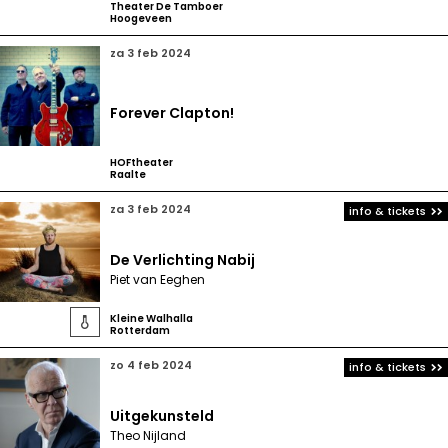
Theater De Tamboer
Hoogeveen
za 3 feb 2024
Forever Clapton!
HOFtheater
Raalte
za 3 feb 2024
info & tickets
De Verlichting Nabij
Piet van Eeghen
Kleine Walhalla

Rotterdam
zo 4 feb 2024
info & tickets
Uitgekunsteld
Theo Nijland