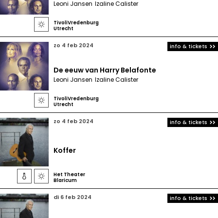
Leoni Jansen
Izaline Calister
TivoliVredenburg

Utrecht
zo 4 feb 2024
info & tickets
De eeuw van Harry Belafonte
Leoni Jansen
Izaline Calister
TivoliVredenburg

Utrecht
zo 4 feb 2024
info & tickets
Koffer
Het Theater


Blaricum
di 6 feb 2024
info & tickets