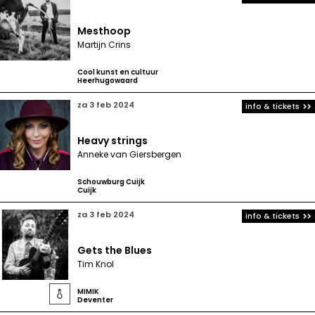
Mesthoop
Martijn Crins
Cool kunst en cultuur
Heerhugowaard
za 3 feb 2024
info & tickets
Heavy strings
Anneke van Giersbergen
Schouwburg Cuijk
Cuijk
za 3 feb 2024
info & tickets
Gets the Blues
Tim Knol
MIMIK

Deventer