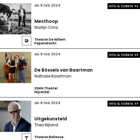
do 8 feb 2024
info & tickets
Mesthoop
Martijn Crins
Theater De Willem

Papendrecht
do 8 feb 2024
info & tickets
De Bössels van Baartman
Nathalie Baartman
ZINiN Theater
Nijverdal
do 8 feb 2024
info & tickets
Uitgekunsteld
Theo Nijland
Theater Bellevue
