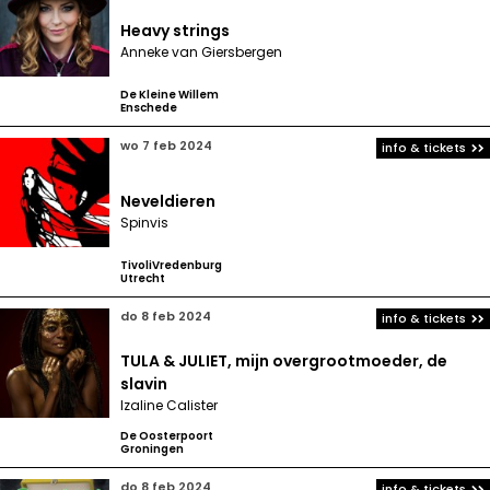
Heavy strings
Anneke van Giersbergen
De Kleine Willem
Enschede
wo 7 feb 2024
info & tickets
Neveldieren
Spinvis
TivoliVredenburg
Utrecht
do 8 feb 2024
info & tickets
TULA & JULIET, mijn overgrootmoeder, de
slavin
Izaline Calister
De Oosterpoort
Groningen
do 8 feb 2024
info & tickets