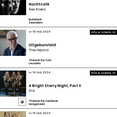
Nachtcafé
Alex Roeka
Bullekerk
Zaandam
vr 16 feb 2024
info & tickets
Uitgekunsteld
Theo Nijland
Theater De Tuin
Leusden
vr 16 feb 2024
info & tickets
A Bright Starry Night, Part II
SYA
Theater De Tamboer

Hoogeveen
vr 16 feb 2024