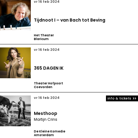
vr 16 feb 2024
Tijdnoot I – van Bach tot Beving
Het Theater
Blaricum
vr 16 feb 2024
365 DAGEN IK
Theater Hofpoort
Coevorden
vr 16 feb 2024
info & tickets
Mesthoop
Martijn Crins
De Kleine Komedie
Amsterdam