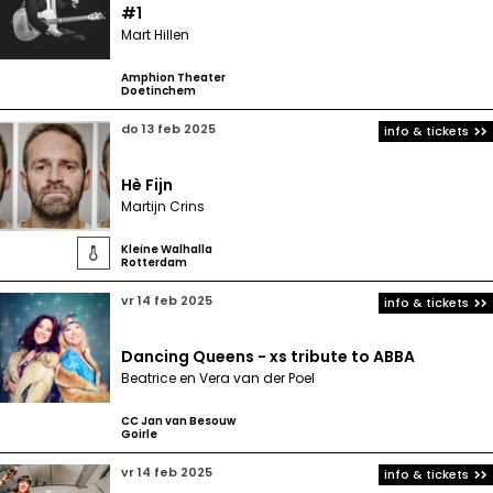
#1
Mart Hillen
Amphion Theater
Doetinchem
do 13 feb 2025
info & tickets
Hè Fijn
Martijn Crins
Kleine Walhalla

Rotterdam
vr 14 feb 2025
info & tickets
Dancing Queens - xs tribute to ABBA
Beatrice en Vera van der Poel
CC Jan van Besouw
Goirle
vr 14 feb 2025
info & tickets