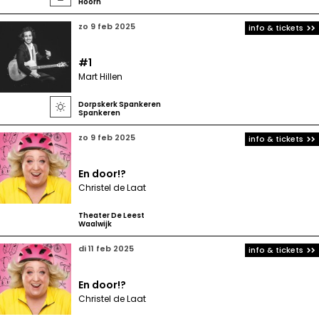
Hoorn
zo 9 feb 2025
info & tickets
#1
Mart Hillen
Dorpskerk Spankeren

Spankeren
zo 9 feb 2025
info & tickets
En door!?
Christel de Laat
Theater De Leest
Waalwijk
di 11 feb 2025
info & tickets
En door!?
Christel de Laat