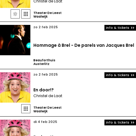
Christel de Laat
Theater De Leest


Waalwijk
zo 2 feb 2025
info & tickets
Hommage à Brel - De parels van Jacques Brel
Beauforthuis
Austerlitz
zo 2 feb 2025
info & tickets
En door!?
Christel de Laat
Theater De Leest

Waalwijk
di 4 feb 2025
info & tickets