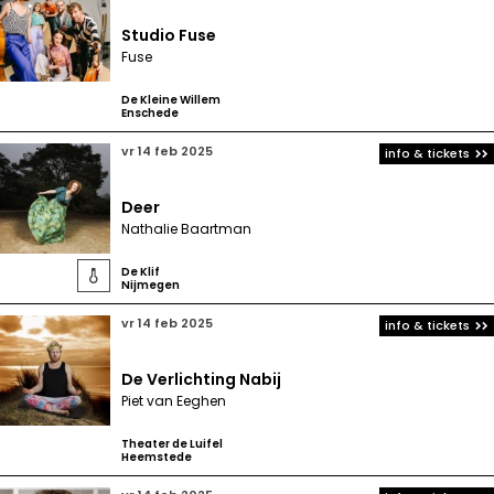
Studio Fuse
Fuse
De Kleine Willem
Enschede
vr 14 feb 2025
info & tickets
Deer
Nathalie Baartman
De Klif

Nijmegen
vr 14 feb 2025
info & tickets
De Verlichting Nabij
Piet van Eeghen
Theater de Luifel
Heemstede