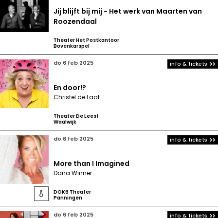
Jij blijft bij mij - Het werk van Maarten van
Roozendaal
Theater Het Postkantoor
Bovenkarspel
do 6 feb 2025
info & tickets
En door!?
Christel de Laat
Theater De Leest
Waalwijk
do 6 feb 2025
info & tickets
More than I Imagined
Dana Winner
DOK6 Theater

Panningen
do 6 feb 2025
info & tickets