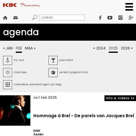







agenda
JAN
FEB
MAA
2024
2025
2026






try-out
première


matinee
verkort programma

meerdere voorstellingen op 1 dag
za 1 feb 2025
info & tickets
Hommage à Brel - De parels van Jacques Brel
DNK
Assen