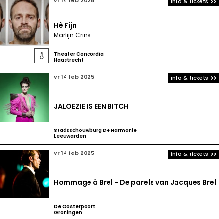
vr 14 feb 2025
info & tickets
Hè Fijn
Martijn Crins
Theater Concordia

Haastrecht
vr 14 feb 2025
info & tickets
JALOEZIE IS EEN BITCH
Stadsschouwburg De Harmonie
Leeuwarden
vr 14 feb 2025
info & tickets
Hommage à Brel - De parels van Jacques Brel
De Oosterpoort
Groningen