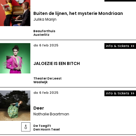
Buiten de lijnen, het mysterie Mondriaan
Julika Marijn
Beauforthuis
Austerlitz
do 6 feb 2025
info & tickets
JALOEZIE IS EEN BITCH
Theater De Leest
Waalwijk
do 6 feb 2025
info & tickets
Deer
Nathalie Baartman
De Toegift

Den Hoorn Texel