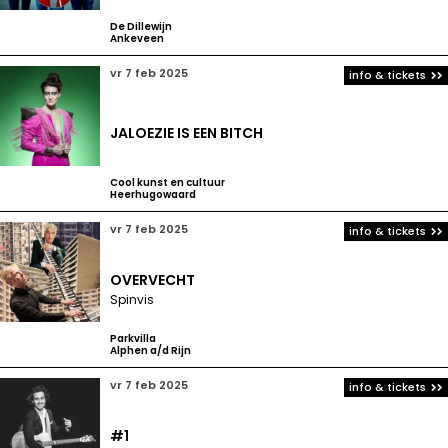
De Dillewijn
Ankeveen
vr 7 feb 2025
info & tickets
JALOEZIE IS EEN BITCH
Cool kunst en cultuur
Heerhugowaard
vr 7 feb 2025
info & tickets
OVERVECHT
Spinvis
Parkvilla
Alphen a/d Rijn
vr 7 feb 2025
info & tickets
#1