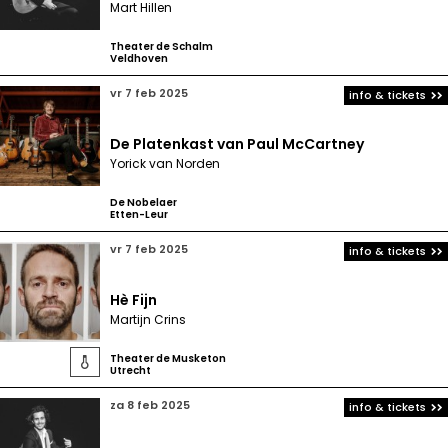
Mart Hillen
Theater de Schalm
Veldhoven
vr 7 feb 2025
info & tickets
De Platenkast van Paul McCartney
Yorick van Norden
De Nobelaer
Etten-Leur
vr 7 feb 2025
info & tickets
Hè Fijn
Martijn Crins
Theater de Musketon

Utrecht
za 8 feb 2025
info & tickets