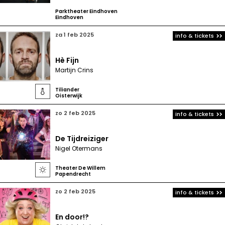
Parktheater Eindhoven
Eindhoven
za 1 feb 2025
info & tickets
Hè Fijn
Martijn Crins
Tiliander

Oisterwijk
zo 2 feb 2025
info & tickets
De Tijdreiziger
Nigel Otermans
Theater De Willem

Papendrecht
zo 2 feb 2025
info & tickets
En door!?