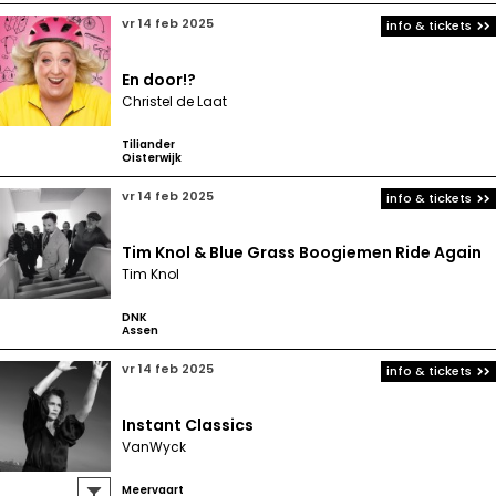
vr 14 feb 2025
info & tickets
En door!?
Christel de Laat
Tiliander
Oisterwijk
vr 14 feb 2025
info & tickets
Tim Knol & Blue Grass Boogiemen Ride Again
Tim Knol
DNK
Assen
vr 14 feb 2025
info & tickets
Instant Classics
VanWyck
Meervaart
