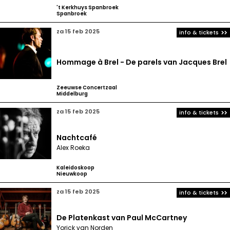
't Kerkhuys Spanbroek
Spanbroek
za 15 feb 2025
info & tickets
Hommage à Brel - De parels van Jacques Brel
Zeeuwse Concertzaal
Middelburg
za 15 feb 2025
info & tickets
Nachtcafé
Alex Roeka
Kaleidoskoop
Nieuwkoop
za 15 feb 2025
info & tickets
De Platenkast van Paul McCartney
Yorick van Norden