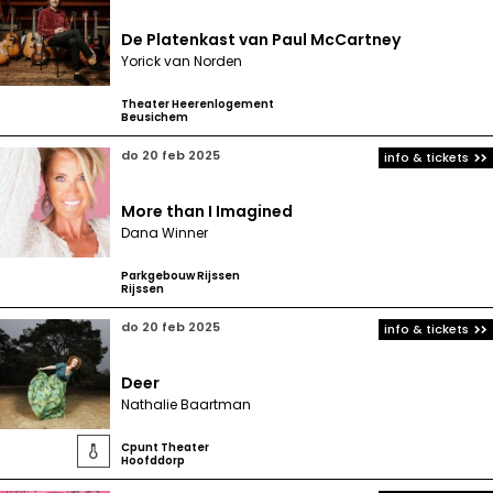
De Platenkast van Paul McCartney
Yorick van Norden
Theater Heerenlogement
Beusichem
do 20 feb 2025
info & tickets
More than I Imagined
Dana Winner
Parkgebouw Rijssen
Rijssen
do 20 feb 2025
info & tickets
Deer
Nathalie Baartman
Cpunt Theater

Hoofddorp