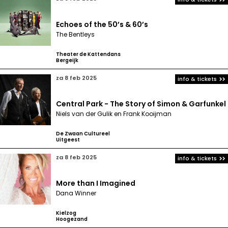
Echoes of the 50’s & 60’s
The Bentleys
Theater de Kattendans
Bergeijk
za 8 feb 2025
info & tickets
Central Park - The Story of Simon & Garfunkel
Niels van der Gulik en Frank Kooijman
De Zwaan Cultureel
Uitgeest
za 8 feb 2025
info & tickets
More than I Imagined
Dana Winner
Kielzog
Hoogezand