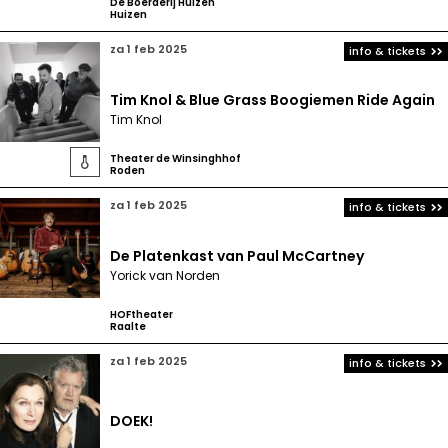
De Boerderij Huizen
Huizen
za 1 feb 2025
info & tickets
Tim Knol & Blue Grass Boogiemen Ride Again
Tim Knol
Theater de Winsinghhof

Roden
za 1 feb 2025
info & tickets
De Platenkast van Paul McCartney
Yorick van Norden
HOFtheater
Raalte
za 1 feb 2025
info & tickets
DOEK!