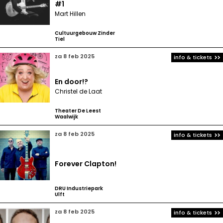
#1
Mart Hillen
Cultuurgebouw Zinder
Tiel
za 8 feb 2025
info & tickets
En door!?
Christel de Laat
Theater De Leest
Waalwijk
za 8 feb 2025
info & tickets
Forever Clapton!
DRU Industriepark
Ulft
za 8 feb 2025
info & tickets