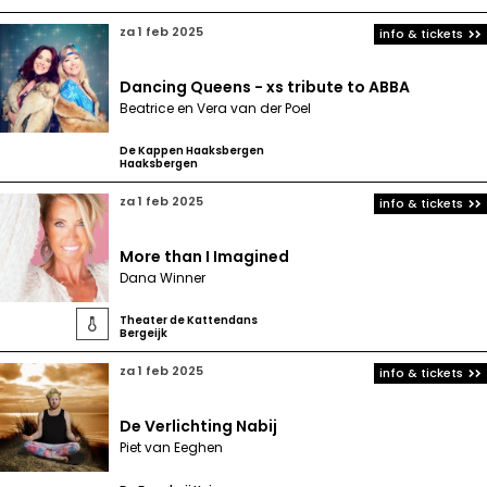
za 1 feb 2025
info & tickets
Dancing Queens - xs tribute to ABBA
Beatrice en Vera van der Poel
De Kappen Haaksbergen
Haaksbergen
za 1 feb 2025
info & tickets
More than I Imagined
Dana Winner
Theater de Kattendans

Bergeijk
za 1 feb 2025
info & tickets
De Verlichting Nabij
Piet van Eeghen