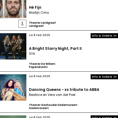
Hè Fijn
Martijn Crins
Theater Landgraaf

Landgraaf
za 8 feb 2025
info & tickets
A Bright Starry Night, Part II
SYA
Theater De Willem
Papendrecht
za 8 feb 2025
info & tickets
Dancing Queens - xs tribute to ABBA
Beatrice en Vera van der Poel
Theater Gashouder Dedemsvaart
Dedemsvaart
za 8 feb 2025
info & tickets