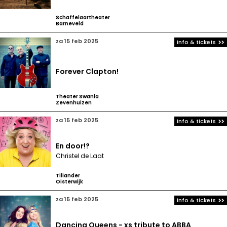
Schaffelaartheater
Barneveld
za 15 feb 2025
info & tickets
Forever Clapton!
Theater Swanla
Zevenhuizen
za 15 feb 2025
info & tickets
En door!?
Christel de Laat
Tiliander
Oisterwijk
za 15 feb 2025
info & tickets
Dancing Queens - xs tribute to ABBA