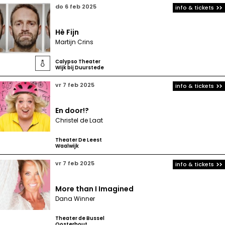
do 6 feb 2025
info & tickets
Hè Fijn
Martijn Crins
Calypso Theater

Wijk bij Duurstede
vr 7 feb 2025
info & tickets
En door!?
Christel de Laat
Theater De Leest
Waalwijk
vr 7 feb 2025
info & tickets
More than I Imagined
Dana Winner
Theater de Bussel
Oosterhout