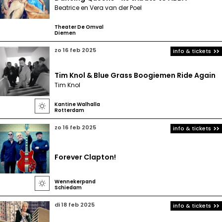
Beatrice en Vera van der Poel
Theater De Omval
Diemen
zo 16 feb 2025
info & tickets
Tim Knol & Blue Grass Boogiemen Ride Again
Tim Knol
Kantine Walhalla

Rotterdam
zo 16 feb 2025
info & tickets
Forever Clapton!
Wennekerpand

Schiedam
di 18 feb 2025
info & tickets