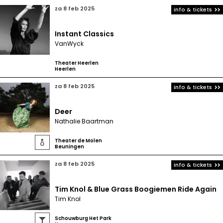
za 8 feb 2025
info & tickets
Instant Classics
VanWyck
Theater Heerlen
Heerlen
za 8 feb 2025
info & tickets
Deer
Nathalie Baartman
Theater de Molen

Beuningen
za 8 feb 2025
info & tickets
Tim Knol & Blue Grass Boogiemen Ride Again
Tim Knol
Schouwburg Het Park
