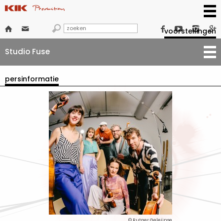







voorstellingen
Studio Fuse
persinformatie
© Rutger Geleijnse