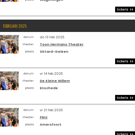
tickets
FEBRUARI 2025
do 13 feb 2025
datum
Toon Hermans Theater
theater
Sittard-Geleen
plaats
tickets
vr 14 feb 2025
datum
De Kleine Willem
theater
Enschede
plaats
tickets
vr 21 feb 2025
datum
Flint
theater
Amersfoort
plaats
tickets