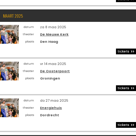
MAART 2025
za 8 maa 2025
datum
De Nieuwe Kerk
theater
Den Haag
plaats
tickets
vr 14 maa 2025
datum
De Oosterpoort
theater
Groningen
plaats
tickets
do 27 maa 2025
datum
Energiehuis
theater
Dordrecht
plaats
tickets