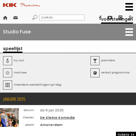







voorstellingen
Studio Fuse
speellijst

try-out

première

matinee

verkort programma

meerdere voorstellingen op 1 dag
JANUARI 2025
do 9 jan 2025
datum
De Kleine Komedie
theater
Amsterdam
plaats
tickets