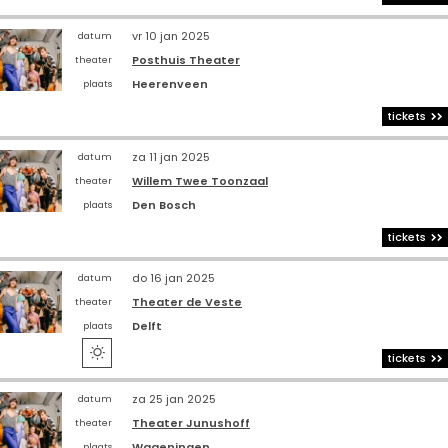
vr 10 jan 2025
datum
Posthuis Theater
theater
Heerenveen
plaats
tickets
za 11 jan 2025
datum
Willem Twee Toonzaal
theater
Den Bosch
plaats
tickets
do 16 jan 2025
datum
Theater de Veste
theater
Delft
plaats

tickets
za 25 jan 2025
datum
Theater Junushoff
theater
Wageningen
plaats