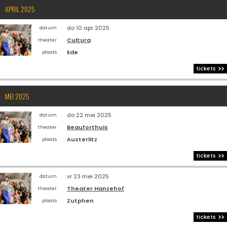
APRIL 2025
do 10 apr 2025
datum
Cultura
theater
Ede
plaats
tickets
MEI 2025
do 22 mei 2025
datum
Beauforthuis
theater
Austerlitz
plaats
tickets
vr 23 mei 2025
datum
Theater Hanzehof
theater
Zutphen
plaats
tickets