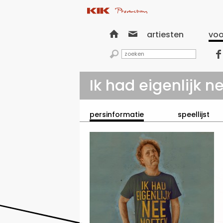


artiesten
voo


Ik had eigenlijk 
persinformatie
speellijst