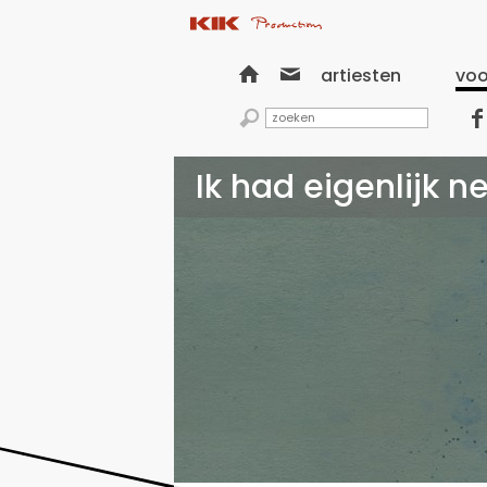


artiesten
voo


Ik had eigenlijk 