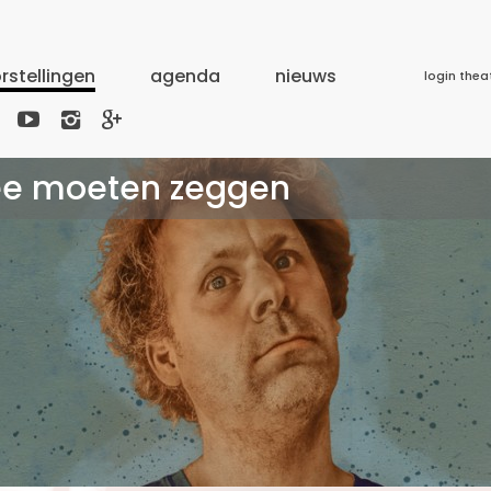
rstellingen
agenda
nieuws
login thea



nee moeten zeggen