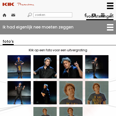







voorstellingen
Ik had eigenlijk nee moeten zeggen
foto's
Klik op een foto voor een uitvergroting