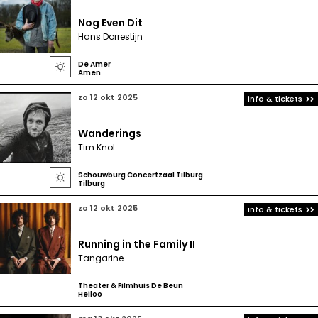
Nog Even Dit
Hans Dorrestijn
De Amer

Amen
zo 12 okt 2025
info & tickets
Wanderings
Tim Knol
Schouwburg Concertzaal Tilburg

Tilburg
zo 12 okt 2025
info & tickets
Running in the Family II
Tangarine
Theater & Filmhuis De Beun
Heiloo