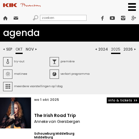







agenda
SEP
OKT
NOV
2024
2025
2026






try-out
première


matinee
verkort programma

meerdere voorstellingen op 1 dag
wo 1 okt 2025
info & tickets
The Irish Road Trip
Anneke van Giersbergen
Schouwburg Middelburg
Middelburg