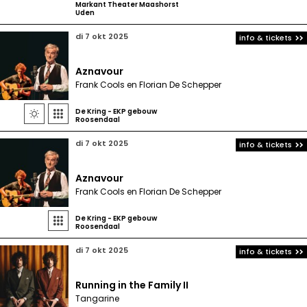
Markant Theater Maashorst
Uden
di 7 okt 2025
info & tickets
Aznavour
Frank Cools en Florian De Schepper
De Kring - EKP gebouw


Roosendaal
di 7 okt 2025
info & tickets
Aznavour
Frank Cools en Florian De Schepper
De Kring - EKP gebouw

Roosendaal
di 7 okt 2025
info & tickets
Running in the Family II
Tangarine