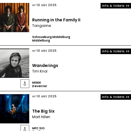
vr 10 okt 2025
info & tickets
Running in the Family II
Tangarine
Schouwburg Middelburg
Middelburg
vr 10 okt 2025
info & tickets
Wanderings
Tim Knol
MIMIK

Deventer
vr 10 okt 2025
info & tickets
The Big Six
Mart Hillen
MFC SIO
