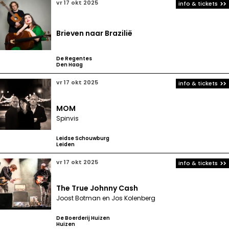
vr 17 okt 2025
info & tickets
Brieven naar Brazilië
De Regentes
Den Haag
vr 17 okt 2025
info & tickets
MOM
Spinvis
Leidse Schouwburg
Leiden
vr 17 okt 2025
info & tickets
The True Johnny Cash
Joost Botman en Jos Kolenberg
De Boerderij Huizen
Huizen