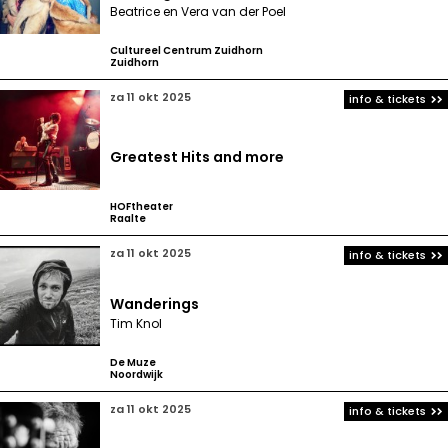
Beatrice en Vera van der Poel
Cultureel Centrum Zuidhorn
Zuidhorn
za 11 okt 2025
info & tickets
Greatest Hits and more
HOFtheater
Raalte
za 11 okt 2025
info & tickets
Wanderings
Tim Knol
De Muze
Noordwijk
za 11 okt 2025
info & tickets