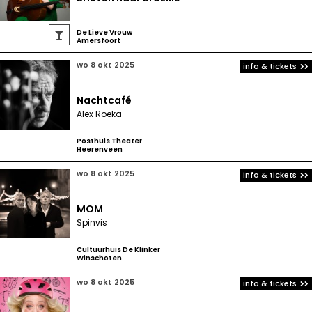
De Lieve Vrouw

Amersfoort
wo 8 okt 2025
info & tickets
Nachtcafé
Alex Roeka
Posthuis Theater
Heerenveen
wo 8 okt 2025
info & tickets
MOM
Spinvis
Cultuurhuis De Klinker
Winschoten
wo 8 okt 2025
info & tickets