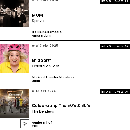
ma 13 okt 2025
info & tickets
MOM
Spinvis
De Kleine Komedie
Amsterdam
ma 13 okt 2025
info & tickets
En door!?
Christel de Laat
Markant Theater Maashorst
Uden
di 14 okt 2025
info & tickets
Celebrating The 50’s & 60’s
The Bentleys
Agnietenhof

Tiel