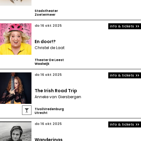
Stadstheater
Zoetermeer
do 16 okt 2025
info & tickets
En door!?
Christel de Laat
Theater De Leest
Waalwijk
do 16 okt 2025
info & tickets
The Irish Road Trip
Anneke van Giersbergen
TivoliVredenburg

Utrecht
do 16 okt 2025
info & tickets
Wanderings