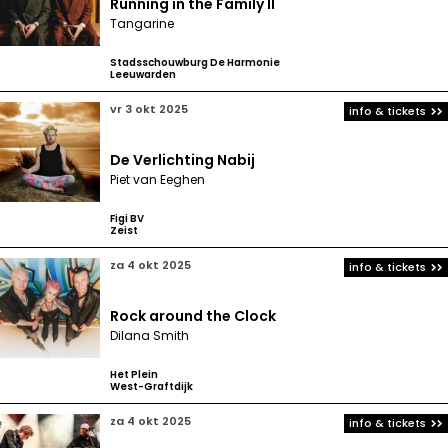
Running in the Family II
Tangarine
Stadsschouwburg De Harmonie
Leeuwarden
vr 3 okt 2025
info & tickets
De Verlichting Nabij
Piet van Eeghen
Figi BV
Zeist
za 4 okt 2025
info & tickets
Rock around the Clock
Dilana Smith
Het Plein
West-Graftdijk
za 4 okt 2025
info & tickets