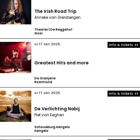
The Irish Road Trip
Anneke van Giersbergen
Theater | De Reggehof
Goor
vr 17 okt 2025
info & tickets
Greatest Hits and more
De Oranjerie
Roermond
vr 17 okt 2025
info & tickets
De Verlichting Nabij
Piet van Eeghen
Schouwburg Hengelo
Hengelo