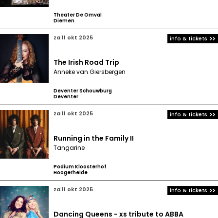
Theater De Omval
Diemen
za 11 okt 2025
info & tickets
The Irish Road Trip
Anneke van Giersbergen
Deventer Schouwburg
Deventer
za 11 okt 2025
info & tickets
Running in the Family II
Tangarine
Podium Kloosterhof
Hoogerheide
za 11 okt 2025
info & tickets
Dancing Queens - xs tribute to ABBA