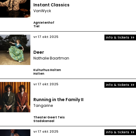
Instant Classics
VanWyck
Agnietenhof
Tiel
vr 17 okt 2025
info & tickets
Deer
Nathalie Baartman
Kulturhus Holten
Holten
vr 17 okt 2025
info & tickets
Running in the Family II
Tangarine
Theater Geert Teis
Stadskanaal
vr 17 okt 2025
info & tickets