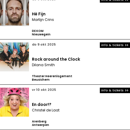
Hè Fijn
Martijn Crins
DE KOM
Nieuwegein
do 9 okt 2025
info & tickets
Rock around the Clock
Dilana Smith
Theater Heerenlogement
Beusichem
vr 10 okt 2025
info & tickets
En door!?
Christel de Laat
Arenberg
Antwerpen