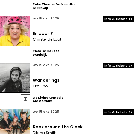
Rabo Theater De Meenthe
Steenwijk
wo 15 okt 2025
info & tickets
En door!?
Christel de Laat
Theater De Leest
Waalwijk
wo 15 okt 2025
info & tickets
Wanderings
Tim Knol
De Kleine Komedie

Amsterdam
wo 15 okt 2025
info & tickets
Rock around the Clock
Dilana Smith