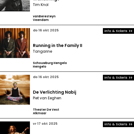
Tim Knol
vanBeresteyn
Veendam
do 16 okt 2025
info & tickets
Running in the Family II
Tangarine
Schouwburg Hengelo
Hengelo
do 16 okt 2025
info & tickets
De Verlichting Nabij
Piet van Eeghen
Theater De Vest
Alkmaar
vr 17 okt 2025
info & tickets