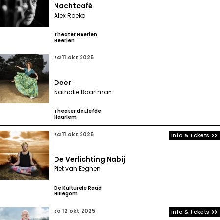
Nachtcafé
Alex Roeka
Theater Heerlen
Heerlen
za 11 okt 2025
Deer
Nathalie Baartman
Theater de Liefde
Haarlem
za 11 okt 2025
info & tickets
De Verlichting Nabij
Piet van Eeghen
De Kulturele Raad
Hillegom
zo 12 okt 2025
info & tickets