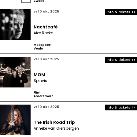
Zwolle
vr 10 okt 2025
info & tickets
Nachtcafé
Alex Roeka
Maaspoort
Venlo
vr 10 okt 2025
info & tickets
MOM
Spinvis
Flint
Amersfoort
vr 10 okt 2025
info & tickets
The Irish Road Trip
Anneke van Giersbergen