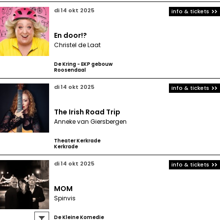
di 14 okt 2025
info & tickets
En door!?
Christel de Laat
De Kring - EKP gebouw
Roosendaal
di 14 okt 2025
info & tickets
The Irish Road Trip
Anneke van Giersbergen
Theater Kerkrade
Kerkrade
di 14 okt 2025
info & tickets
MOM
Spinvis
De Kleine Komedie
