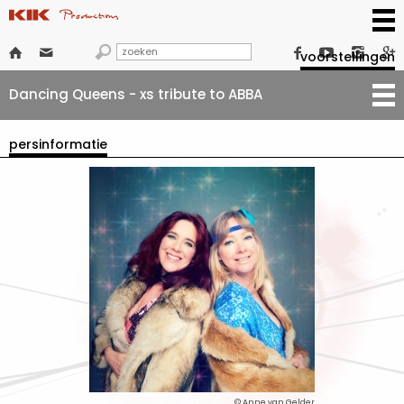







voorstellingen
Dancing Queens - xs tribute to ABBA
persinformatie
© Anne van Gelder