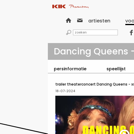


artiesten
voo


Dancing Queens - 
persinformatie
speellijst
trailer theaterconcert Dancing Queens - x
18-07-2024