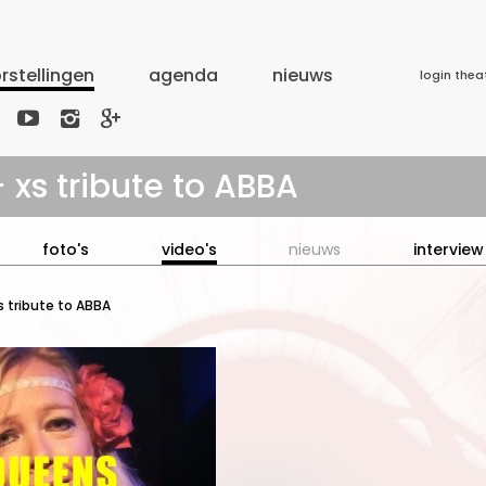
rstellingen
agenda
nieuws
login thea



xs tribute to ABBA
foto's
video's
nieuws
interview
s tribute to ABBA