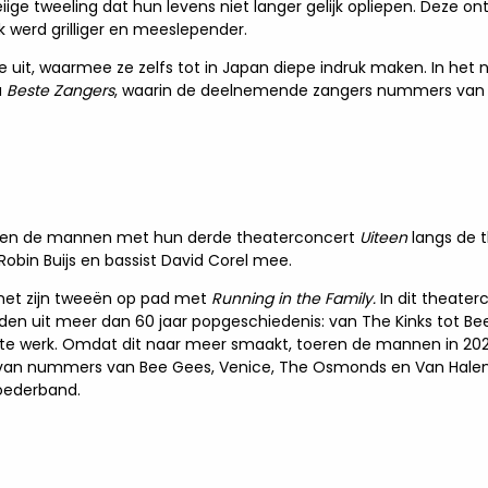
iige tweeling dat hun levens niet langer gelijk opliepen. Deze o
k werd grilliger en meeslepender.
e uit, waarmee ze zelfs tot in Japan diepe indruk maken. In h
a
Beste Zangers
, waarin de deelnemende zangers nummers van e
eizen de mannen met hun derde theaterconcert
Uiteen
langs de 
Robin Buijs en bassist David Corel mee.
met zijn tweeën op pad met
Running in the Family.
In dit theater
den uit meer dan 60 jaar popgeschiedenis: van The Kinks tot B
este werk. Omdat dit naar meer smaakt, toeren de mannen in 2
s van nummers van Bee Gees, Venice, The Osmonds en Van Halen
roederband.