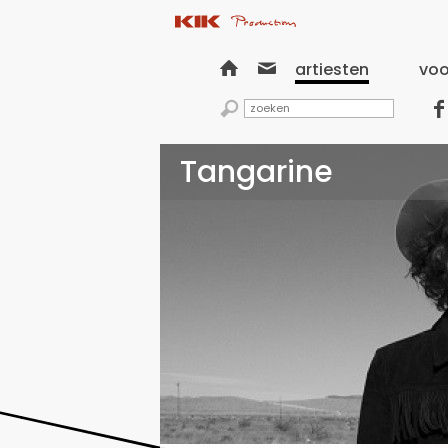


artiesten
voo


Tangarine