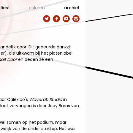
tiest
column
archief




andelijk door. Dit gebeurde dankzij
eer), die uitkwam bij het platenlabel
ait Door
en deden ze een
aar Calexico's
WaveLab Studio
in
plaat vervangen is door Joey Burns van
g wel samen op het podium, maar
uwelijk van de ander stukliep. Het was