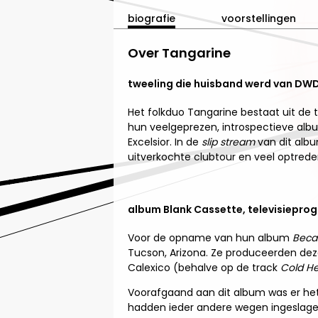
biografie
voorstellingen
Over Tangarine
tweeling die huisband werd van DW
Het folkduo Tangarine bestaat uit de t
hun veelgeprezen, introspectieve al
Excelsior. In de
slip stream
van dit alb
uitverkochte clubtour en veel optreden
album Blank Cassette, televisiepr
Voor de opname van hun album
Beca
Tucson, Arizona. Ze produceerden deze
Calexico (behalve op de track
Cold H
Voorafgaand aan dit album was er he
hadden ieder andere wegen ingeslagen. I