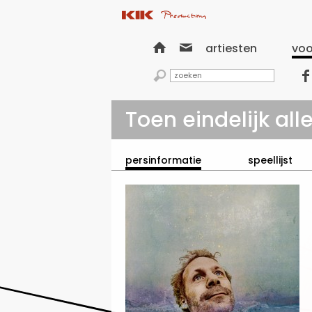


artiesten
voo


Toen eindelijk alle
persinformatie
speellijst