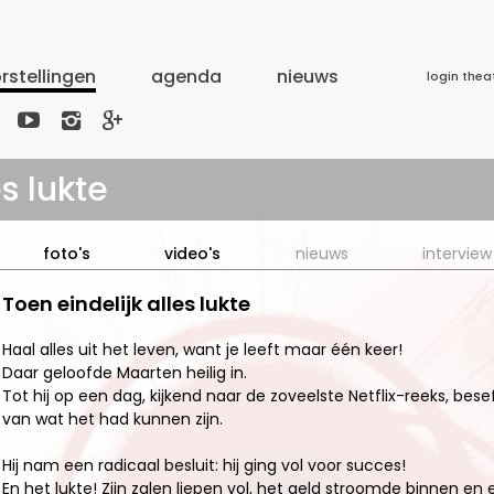
rstellingen
agenda
nieuws
login thea



s lukte
foto's
video's
nieuws
interview
Toen eindelijk alles lukte
Haal alles uit het leven, want je leeft maar één keer!
Daar geloofde Maarten heilig in.
Tot hij op een dag, kijkend naar de zoveelste Netflix-reeks, bese
van wat het had kunnen zijn.
Hij nam een radicaal besluit: hij ging vol voor succes!
En het lukte! Zijn zalen liepen vol, het geld stroomde binnen e