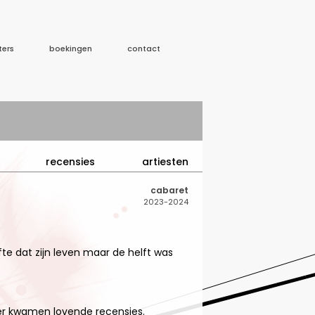
ters
boekingen
contact
recensies
artiesten
cabaret
2023-2024
fte dat zijn leven maar de helft was
n er kwamen lovende recensies.