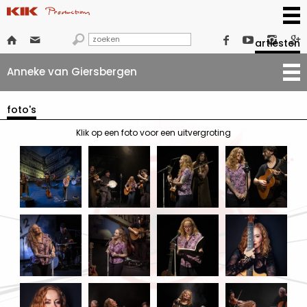







artiesten
Anneke van Giersbergen
foto's
Klik op een foto voor een uitvergroting