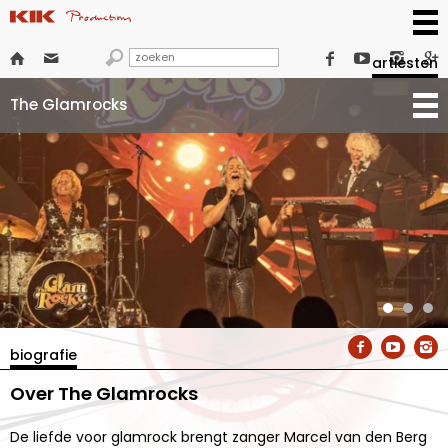







artiesten
The Glamrocks



biografie
Over The Glamrocks
De liefde voor glamrock brengt zanger Marcel van den Berg