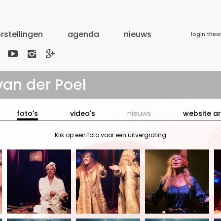
rstellingen
agenda
nieuws
login thea



van der Poel
foto's
video's
nieuws
website ar
Klik op een foto voor een uitvergroting