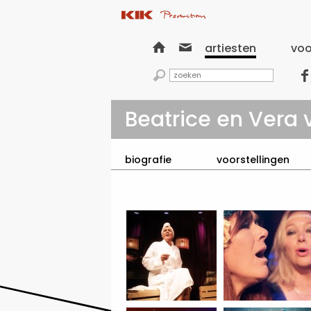


artiesten
voo


Beatrice en Vera 
biografie
voorstellingen