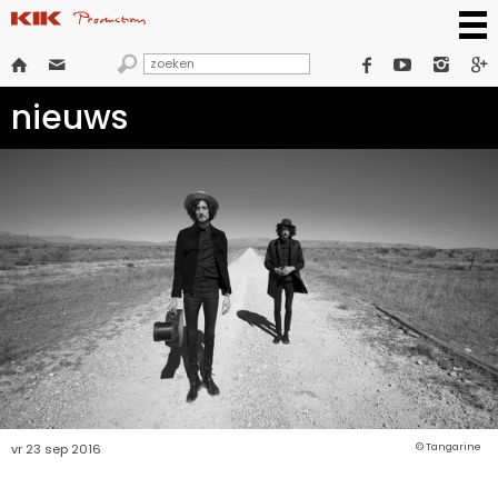







nieuws
vr 23 sep 2016
© Tangarine