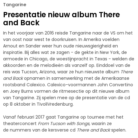
Tangarine
Presentatie nieuw album There
and Back
In het voorjaar van 2016 reisde Tangarine naar de VS om het
van oost naar west te doorkruisen. In Amerika voelden
Arnout en Sander weer hun oude nieuwsgierigheid en
inspiratie. Bij alles wat ze zagen - de gekte in New York, de
armoede in Chicago, de woestijnpracht in Texas - welden de
akkoorden en de melodieën als vanzelf op. Einddoel van de
reis was Tucson, Arizona, waar ze hun nieuwste album
There
and Back
opnamen in samenwerking met de Amerikaanse
rootsband Calexico. Calexico-voormannen John Convertino
en Joey Burns vormen de ritmesectie op dit nieuwe album
van Tangarine. Zij spelen mee op de presentatie van de cd
op 8 oktober in TivoliVredenburg.
Vanaf februari 2017 gaat Tangarine op tournee met het
theaterconcert
From Tucson with Songs,
waarin ze
de nummers van de kersverse cd
There and Back
spelen.