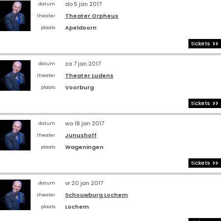
do 5 jan 2017
datum
Theater Orpheus
theater
Apeldoorn
plaats
tickets
za 7 jan 2017
datum
Theater Ludens
theater
Voorburg
plaats
tickets
wo 18 jan 2017
datum
Junushoff
theater
Wageningen
plaats
tickets
vr 20 jan 2017
datum
Schouwburg Lochem
theater
Lochem
plaats