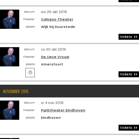
wo 26 okt 2016
datum
Calypso Theater
theater
Wijk bij Duurstede
plaats
tickets
zo 30 okt 2016
datum
De Lieve Vrouw
theater
Amersfoort
plaats

tickets
NOVEMBER 2016
vr 4 nov 2016
datum
Parktheater Eindhoven
theater
Eindhoven
plaats
tickets