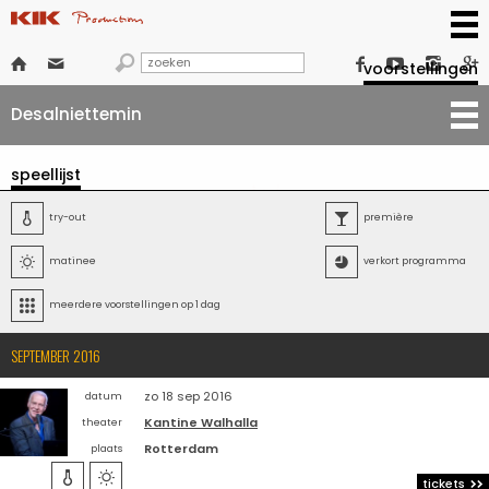







voorstellingen
Desalniettemin
speellijst

try-out

première

matinee

verkort programma

meerdere voorstellingen op 1 dag
SEPTEMBER 2016
zo 18 sep 2016
datum
Kantine Walhalla
theater
Rotterdam
plaats


tickets