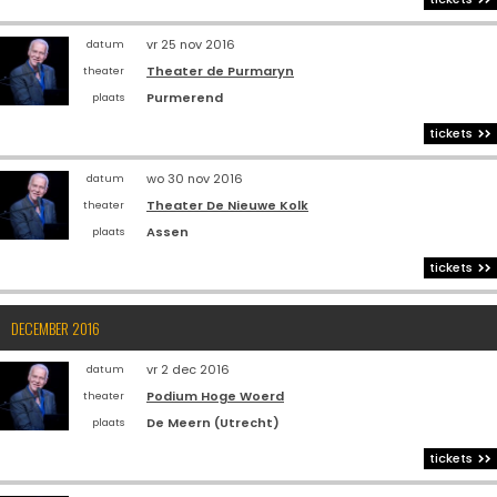
vr 25 nov 2016
datum
Theater de Purmaryn
theater
Purmerend
plaats
tickets
wo 30 nov 2016
datum
Theater De Nieuwe Kolk
theater
Assen
plaats
tickets
DECEMBER 2016
vr 2 dec 2016
datum
Podium Hoge Woerd
theater
De Meern (Utrecht)
plaats
tickets