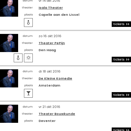
vr 14 okt 2016
datum
Isala Theater
theater
Capelle aan den IJssel
plaats

tickets
zo 16 okt 2016
datum
Theater PePijn
theater
Den Haag
plaats


tickets
di 18 okt 2016
datum
De Kleine Komedie
theater
Amsterdam
plaats

tickets
vr 21 okt 2016
datum
Theater Bouwkunde
theater
Deventer
plaats
tickets