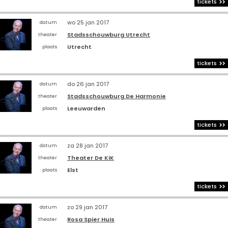
tickets
wo 25 jan 2017
datum
Stadsschouwburg Utrecht
theater
Utrecht
plaats
tickets
do 26 jan 2017
datum
Stadsschouwburg De Harmonie
theater
Leeuwarden
plaats
tickets
za 28 jan 2017
datum
Theater De KiK
theater
Elst
plaats
tickets
zo 29 jan 2017
datum
Rosa Spier Huis
theater