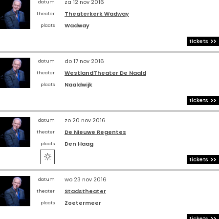
za 12 nov 2016
datum
Theaterkerk Wadway
theater
Wadway
plaats
tickets
do 17 nov 2016
datum
WestlandTheater De Naald
theater
Naaldwijk
plaats
tickets
zo 20 nov 2016
datum
De Nieuwe Regentes
theater
Den Haag
plaats

tickets
wo 23 nov 2016
datum
Stadstheater
theater
Zoetermeer
plaats
tickets