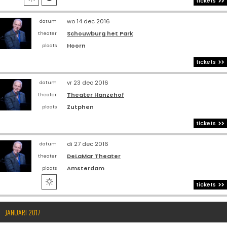
tickets
wo 14 dec 2016
datum
Schouwburg het Park
theater
Hoorn
plaats
tickets
vr 23 dec 2016
datum
Theater Hanzehof
theater
Zutphen
plaats
tickets
di 27 dec 2016
datum
DeLaMar Theater
theater
Amsterdam
plaats

tickets
JANUARI 2017