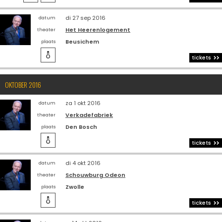
di 27 sep 2016
datum
Het Heerenlogement
theater
Beusichem
plaats

tickets
OKTOBER 2016
za 1 okt 2016
datum
Verkadefabriek
theater
Den Bosch
plaats

tickets
di 4 okt 2016
datum
Schouwburg Odeon
theater
Zwolle
plaats

tickets