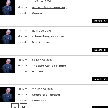
wo 7 dec 2016
datum
De Goudse Schouwburg
theater
Gouda
plaats
tickets
do 8 dec 2016
datum
Schouwburg Amphion
theater
Doetinchem
plaats
tickets
za 10 dec 2016
datum
Theater Aan de Slinger
theater
Houten
plaats
tickets
ma 12 dec 2016
datum
Concordia Theater
theater
Enschede
plaats

