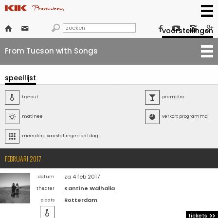







voorstellingen
From Tucson with Songs
speellijst

try-out

première

matinee

verkort programma

meerdere voorstellingen op 1 dag
FEBRUARI 2017
za 4 feb 2017
datum
Kantine Walhalla
theater
Rotterdam
plaats

tickets