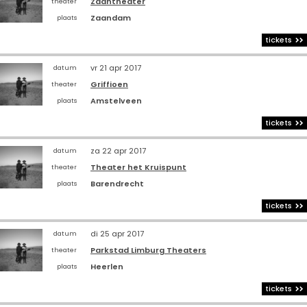
Zaantheater
theater
Zaandam
plaats
tickets
vr 21 apr 2017
datum
Griffioen
theater
Amstelveen
plaats
tickets
za 22 apr 2017
datum
Theater het Kruispunt
theater
Barendrecht
plaats
tickets
di 25 apr 2017
datum
Parkstad Limburg Theaters
theater
Heerlen
plaats
tickets