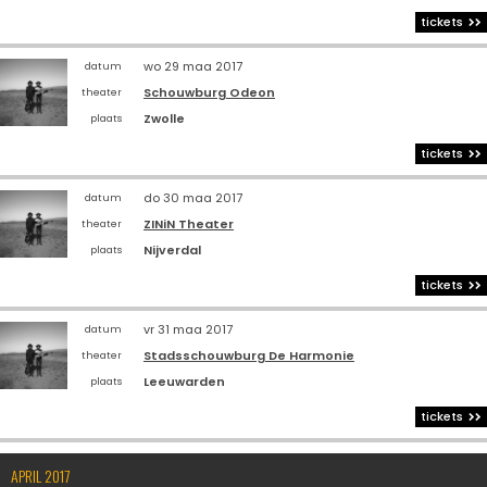
tickets
wo 29 maa 2017
datum
Schouwburg Odeon
theater
Zwolle
plaats
tickets
do 30 maa 2017
datum
ZINiN Theater
theater
Nijverdal
plaats
tickets
vr 31 maa 2017
datum
Stadsschouwburg De Harmonie
theater
Leeuwarden
plaats
tickets
APRIL 2017