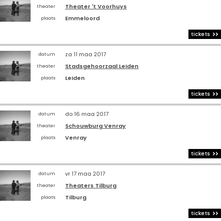
Theater 't Voorhuys
theater
Emmeloord
plaats
tickets
za 11 maa 2017
datum
Stadsgehoorzaal Leiden
theater
Leiden
plaats
tickets
do 16 maa 2017
datum
Schouwburg Venray
theater
Venray
plaats
tickets
vr 17 maa 2017
datum
Theaters Tilburg
theater
Tilburg
plaats
tickets