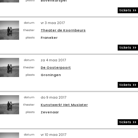
Bovenkarspel
plaats
tickets
vr 3 maa 2017
datum
Theater de Koornbeurs
theater
Franeker
plaats
tickets
za 4 maa 2017
datum
De Oosterpoort
theater
Groningen
plaats
tickets
do 9 maa 2017
datum
Kunstwerk! Het Musiater
theater
Zevenaar
plaats
tickets
vr 10 maa 2017
datum