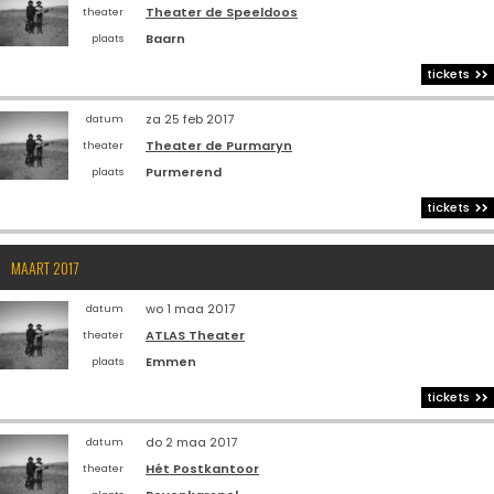
Theater de Speeldoos
theater
Baarn
plaats
tickets
za 25 feb 2017
datum
Theater de Purmaryn
theater
Purmerend
plaats
tickets
MAART 2017
wo 1 maa 2017
datum
ATLAS Theater
theater
Emmen
plaats
tickets
do 2 maa 2017
datum
Hét Postkantoor
theater