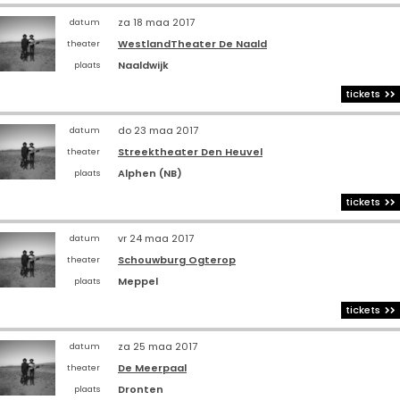
za 18 maa 2017
datum
WestlandTheater De Naald
theater
Naaldwijk
plaats
tickets
do 23 maa 2017
datum
Streektheater Den Heuvel
theater
Alphen (NB)
plaats
tickets
vr 24 maa 2017
datum
Schouwburg Ogterop
theater
Meppel
plaats
tickets
za 25 maa 2017
datum
De Meerpaal
theater
Dronten
plaats