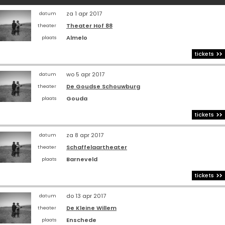
za 1 apr 2017
datum
Theater Hof 88
theater
Almelo
plaats
tickets
wo 5 apr 2017
datum
De Goudse Schouwburg
theater
Gouda
plaats
tickets
za 8 apr 2017
datum
Schaffelaartheater
theater
Barneveld
plaats
tickets
do 13 apr 2017
datum
De Kleine Willem
theater
Enschede
plaats