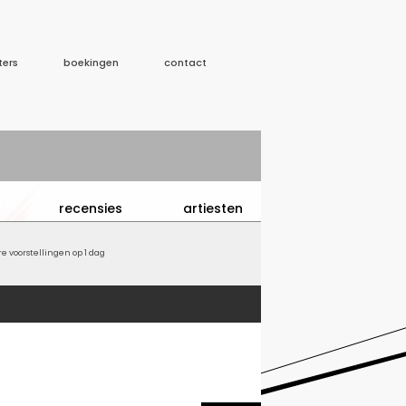
ters
boekingen
contact
recensies
artiesten
 voorstellingen op 1 dag