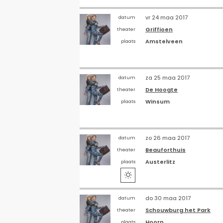
vr 24 maa 2017
datum
Griffioen
theater
Amstelveen
plaats
za 25 maa 2017
datum
De Hoogte
theater
Winsum
plaats
zo 26 maa 2017
datum
Beauforthuis
theater
Austerlitz
plaats

do 30 maa 2017
datum
Schouwburg het Park
theater
Hoorn
plaats