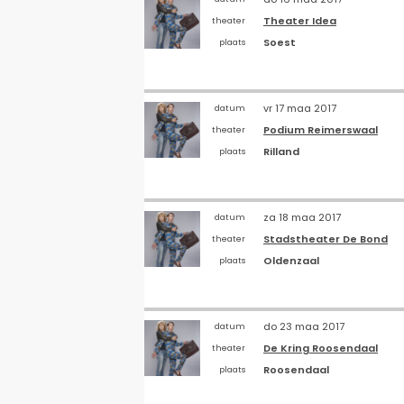
Theater Idea
theater
Soest
plaats
vr 17 maa 2017
datum
Podium Reimerswaal
theater
Rilland
plaats
za 18 maa 2017
datum
Stadstheater De Bond
theater
Oldenzaal
plaats
do 23 maa 2017
datum
De Kring Roosendaal
theater
Roosendaal
plaats