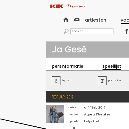


artiesten
voo


Ja Gesê
persinformatie
speellijst

try-out

première
FEBRUARI 2017
di 14 feb 2017
datum
Agora Theater
theater
Lelystad
plaats
