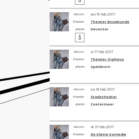
wo 15 feb 2017
datum
Theater Bouwkunde
theater
Deventer
plaats

vr 17 feb 2017
datum
Theater Orpheus
theater
Apeldoorn
plaats
za 18 feb 2017
datum
Stadstheater
theater
Zoetermeer
plaats
di 21 feb 2017
datum
De Kleine Komedie
theater