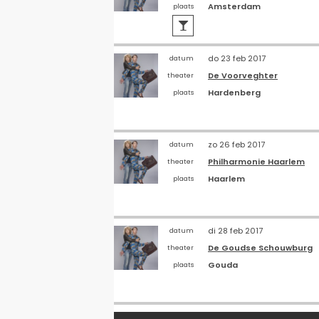
Amsterdam
plaats

do 23 feb 2017
datum
De Voorveghter
theater
Hardenberg
plaats
zo 26 feb 2017
datum
Philharmonie Haarlem
theater
Haarlem
plaats
di 28 feb 2017
datum
De Goudse Schouwburg
theater
Gouda
plaats