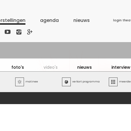
rstellingen
agenda
nieuws
login thea



foto's
video's
nieuws
interview

matinee

verkort programma

meerdere