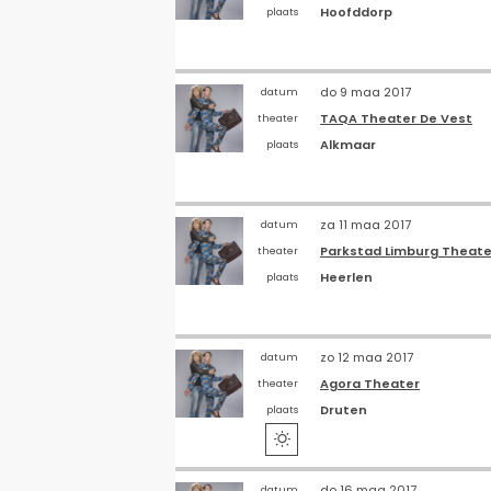
Hoofddorp
plaats
do 9 maa 2017
datum
TAQA Theater De Vest
theater
Alkmaar
plaats
za 11 maa 2017
datum
Parkstad Limburg Theate
theater
Heerlen
plaats
zo 12 maa 2017
datum
Agora Theater
theater
Druten
plaats

do 16 maa 2017
datum