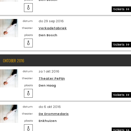

tickets
do 29 sep 2016
datum
Verkadefabriek
theater
Den Bosch
plaats

tickets
OKTOBER 2016
za 1 okt 2016
datum
Theater PePijn
theater
Den Haag
plaats

tickets
do 6 okt 2016
datum
De Drommedaris
theater
Enkhuizen
plaats

tickets