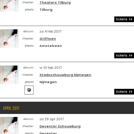
Theaters Tilburg
theater
Tilburg
plaats
tickets
za 4 feb 2017
datum
Griffioen
theater
Amstelveen
plaats
tickets
vr 10 feb 2017
datum
Stadsschouwburg Nijmegen
theater
Nijmegen
plaats

tickets
APRIL 2017
za 29 apr 2017
datum
Deventer Schouwburg
theater
Deventer
plaats