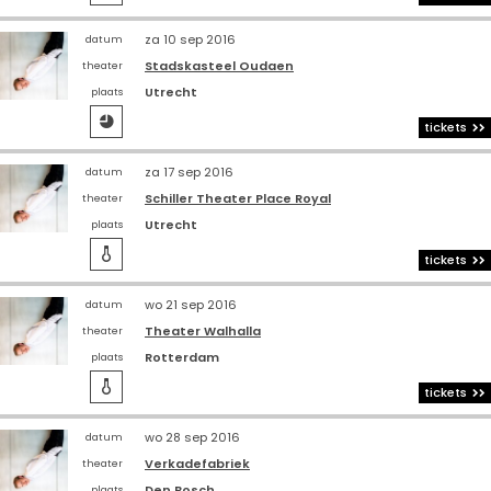
za 10 sep 2016
datum
Stadskasteel Oudaen
theater
Utrecht
plaats

tickets
za 17 sep 2016
datum
Schiller Theater Place Royal
theater
Utrecht
plaats

tickets
wo 21 sep 2016
datum
Theater Walhalla
theater
Rotterdam
plaats

tickets
wo 28 sep 2016
datum
Verkadefabriek
theater
Den Bosch
plaats