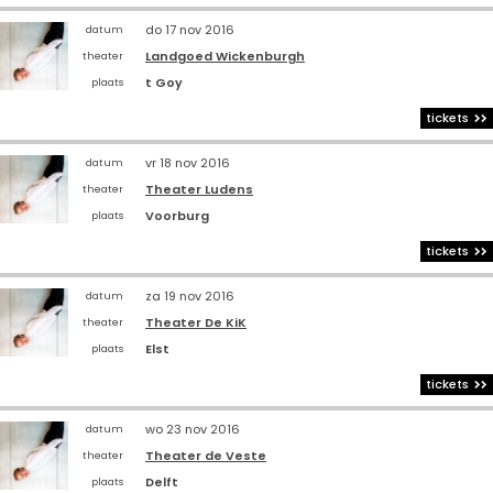
do 17 nov 2016
datum
Landgoed Wickenburgh
theater
t Goy
plaats
tickets
vr 18 nov 2016
datum
Theater Ludens
theater
Voorburg
plaats
tickets
za 19 nov 2016
datum
Theater De KiK
theater
Elst
plaats
tickets
wo 23 nov 2016
datum
Theater de Veste
theater
Delft
plaats