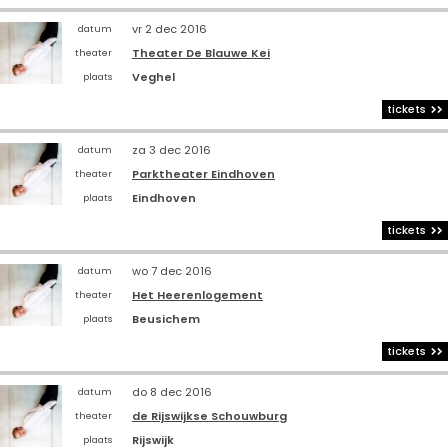
vr 2 dec 2016
datum
Theater De Blauwe Kei
theater
Veghel
plaats
tickets
za 3 dec 2016
datum
Parktheater Eindhoven
theater
Eindhoven
plaats
tickets
wo 7 dec 2016
datum
Het Heerenlogement
theater
Beusichem
plaats
tickets
do 8 dec 2016
datum
de Rijswijkse Schouwburg
theater
Rijswijk
plaats