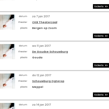
tickets
za 7 jan 2017
datum
CKB Theaterzaal
theater
Bergen op Zoom
plaats
tickets
wo 11 jan 2017
datum
De Goudse Schouwburg
theater
Gouda
plaats
tickets
do 12 jan 2017
datum
Schouwburg Ogterop
theater
Meppel
plaats
tickets
za 14 jan 2017
datum