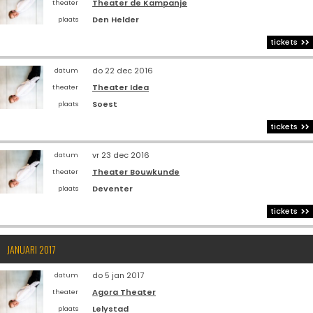
Theater de Kampanje
theater
Den Helder
plaats
tickets
do 22 dec 2016
datum
Theater Idea
theater
Soest
plaats
tickets
vr 23 dec 2016
datum
Theater Bouwkunde
theater
Deventer
plaats
tickets
JANUARI 2017
do 5 jan 2017
datum
Agora Theater
theater
Lelystad
plaats