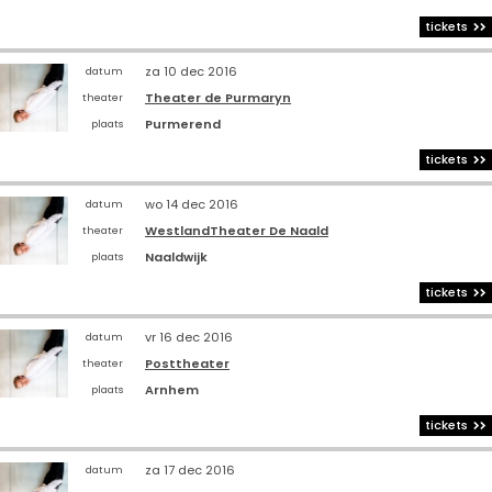
tickets
za 10 dec 2016
datum
Theater de Purmaryn
theater
Purmerend
plaats
tickets
wo 14 dec 2016
datum
WestlandTheater De Naald
theater
Naaldwijk
plaats
tickets
vr 16 dec 2016
datum
Posttheater
theater
Arnhem
plaats
tickets
za 17 dec 2016
datum