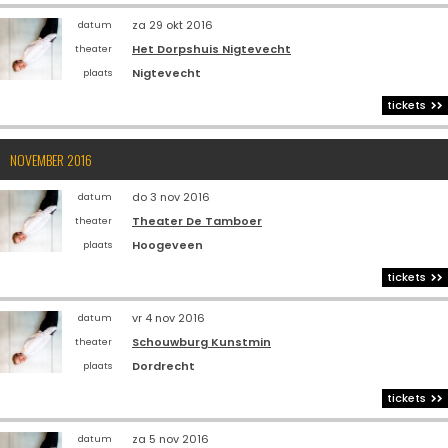
za 29 okt 2016
datum
Het Dorpshuis Nigtevecht
theater
Nigtevecht
plaats
tickets
NOVEMBER 2016
do 3 nov 2016
datum
Theater De Tamboer
theater
Hoogeveen
plaats
tickets
vr 4 nov 2016
datum
Schouwburg Kunstmin
theater
Dordrecht
plaats
tickets
za 5 nov 2016
datum