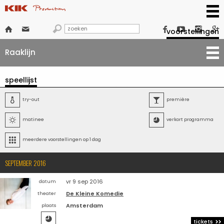







voorstellingen
Raaklijn
speellijst

try-out

première

matinee

verkort programma

meerdere voorstellingen op 1 dag
SEPTEMBER 2016
vr 9 sep 2016
datum
De Kleine Komedie
theater
Amsterdam
plaats

tickets