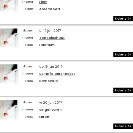
Flint
theater
Amersfoort
plaats
tickets
di 17 jan 2017
datum
Toneelschuur
theater
Haarlem
plaats
tickets
do 19 jan 2017
datum
Schaffelaartheater
theater
Barneveld
plaats
tickets
vr 20 jan 2017
datum
Singer Laren
theater
Laren
plaats
tickets