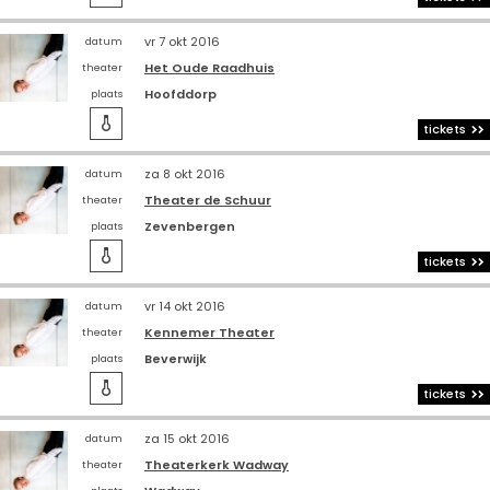
vr 7 okt 2016
datum
Het Oude Raadhuis
theater
Hoofddorp
plaats

tickets
za 8 okt 2016
datum
Theater de Schuur
theater
Zevenbergen
plaats

tickets
vr 14 okt 2016
datum
Kennemer Theater
theater
Beverwijk
plaats

tickets
za 15 okt 2016
datum
Theaterkerk Wadway
theater