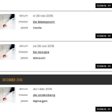
tickets
vr 25 nov 2016
datum
De Maaspoort
theater
Venlo
plaats
tickets
za 26 nov 2016
datum
De Hoogte
theater
Winsum
plaats
tickets
DECEMBER 2016
do 1 dec 2016
datum
de Lindenberg
theater
Nijmegen
plaats
tickets