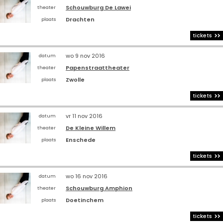
Schouwburg De Lawei
theater
Drachten
plaats
tickets
wo 9 nov 2016
datum
Papenstraattheater
theater
Zwolle
plaats
tickets
vr 11 nov 2016
datum
De Kleine Willem
theater
Enschede
plaats
tickets
wo 16 nov 2016
datum
Schouwburg Amphion
theater
Doetinchem
plaats
tickets