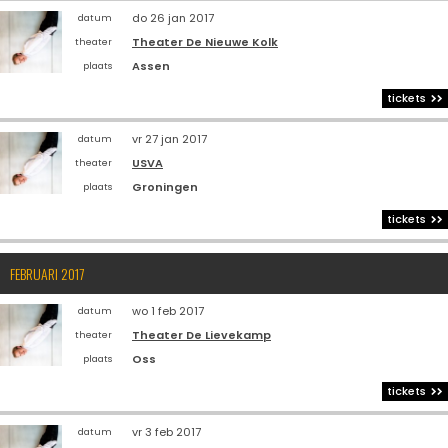
do 26 jan 2017
datum
Theater De Nieuwe Kolk
theater
Assen
plaats
tickets
vr 27 jan 2017
datum
USVA
theater
Groningen
plaats
tickets
FEBRUARI 2017
wo 1 feb 2017
datum
Theater De Lievekamp
theater
Oss
plaats
tickets
vr 3 feb 2017
datum