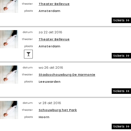
Theater Bellevue
theater
Amsterdam
plaats
tickets
za 22 okt 2016
datum
Theater Bellevue
theater
Amsterdam
plaats

tickets
wo 26 okt 2016
datum
Stadsschouwburg De Harmonie
theater
Leeuwarden
plaats
tickets
vr 28 okt 2016
datum
Schouwburg het Park
theater
Hoorn
plaats
tickets