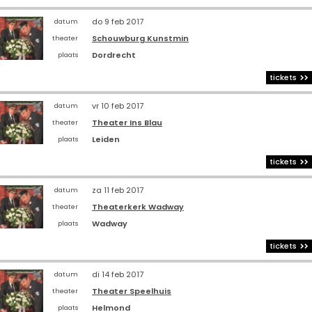
do 9 feb 2017
datum
Schouwburg Kunstmin
theater
Dordrecht
plaats
tickets
vr 10 feb 2017
datum
Theater Ins Blau
theater
Leiden
plaats
tickets
za 11 feb 2017
datum
Theaterkerk Wadway
theater
Wadway
plaats
tickets
di 14 feb 2017
datum
Theater Speelhuis
theater
Helmond
plaats