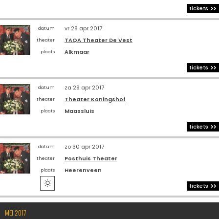
tickets
vr 28 apr 2017
datum
TAQA Theater De Vest
theater
Alkmaar
plaats
tickets
za 29 apr 2017
datum
Theater Koningshof
theater
Maassluis
plaats
tickets
zo 30 apr 2017
datum
Posthuis Theater
theater
Heerenveen
plaats

tickets
MEI 2017