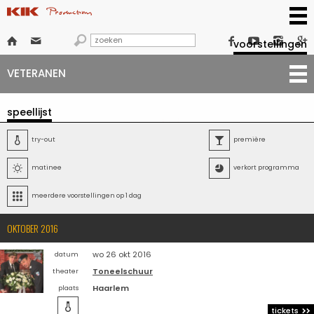







voorstellingen
VETERANEN
speellijst

try-out

première

matinee

verkort programma

meerdere voorstellingen op 1 dag
OKTOBER 2016
wo 26 okt 2016
datum
Toneelschuur
theater
Haarlem
plaats

tickets