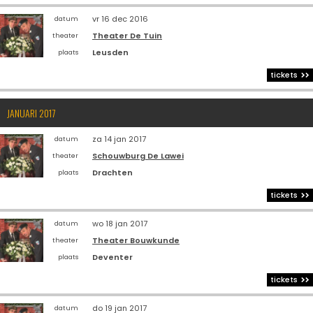
vr 16 dec 2016
datum
Theater De Tuin
theater
Leusden
plaats
tickets
JANUARI 2017
za 14 jan 2017
datum
Schouwburg De Lawei
theater
Drachten
plaats
tickets
wo 18 jan 2017
datum
Theater Bouwkunde
theater
Deventer
plaats
tickets
do 19 jan 2017
datum