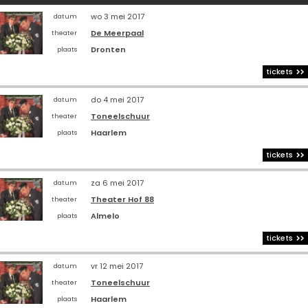
wo 3 mei 2017
datum
De Meerpaal
theater
Dronten
plaats
tickets
do 4 mei 2017
datum
Toneelschuur
theater
Haarlem
plaats
tickets
za 6 mei 2017
datum
Theater Hof 88
theater
Almelo
plaats
tickets
vr 12 mei 2017
datum
Toneelschuur
theater
Haarlem
plaats