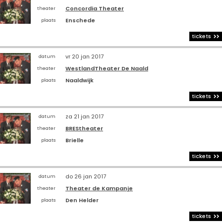
Concordia Theater
theater
Enschede
plaats
tickets
vr 20 jan 2017
datum
WestlandTheater De Naald
theater
Naaldwijk
plaats
tickets
za 21 jan 2017
datum
BREStheater
theater
Brielle
plaats
tickets
do 26 jan 2017
datum
Theater de Kampanje
theater
Den Helder
plaats
tickets