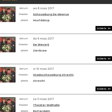
wo 8 maa 2017
datum
Schouwburg De Meerse
theater
Hoofddorp
plaats
tickets
do 9 maa 2017
datum
De Weverij
theater
Zierikzee
plaats
tickets
vr 10 maa 2017
datum
Stadsschouwburg Utrecht
theater
Utrecht
plaats
tickets
za 11 maa 2017
datum
Theater Walhalla
theater
Rotterdam
plaats