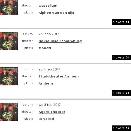
Castellum
theater
Alphen aan den Rijn
plaats
tickets
vr 3 feb 2017
datum
De Goudse Schouwburg
theater
Gouda
plaats
tickets
za 4 feb 2017
datum
Stadstheater Arnhem
theater
Arnhem
plaats
tickets
wo 8 feb 2017
datum
Agora Theater
theater
Lelystad
plaats
tickets