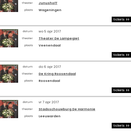
Junushoff
theater
Wageningen
plaats
tickets
wo 5 apr 2017
datum
Theater De Lampegiet
theater
Veenendaal
plaats
tickets
do 6 apr 2017
datum
De Kring Roosendaal
theater
Roosendaal
plaats
tickets
vr 7 apr 2017
datum
Stadsschouwburg De Harmonie
theater
Leeuwarden
plaats
tickets