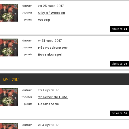
za 25 maa 2017
datum
City of Wesopa
theater
Weesp
plaats
tickets
vr 31 maa 2017
datum
Hét Postkantoor
theater
Bovenkarspel
plaats
tickets
APRIL 2017
za 1 apr 2017
datum
Theater de Luifel
theater
Heemstede
plaats
tickets
di 4 apr 2017
datum