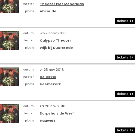
Theater Piet Mondriaan
theater
Abcoude
plaats
tickets
wo 23 nov 2016
datum
Calypso Theater
theater
Wijk bij Duurstede
plaats
tickets
vr 25 nov 2016
datum
De Cirkel
theater
Heemskerk
plaats
tickets
za 26 nov 2016
datum
Dorpshuis de Werf
theater
Hauwert
plaats
tickets