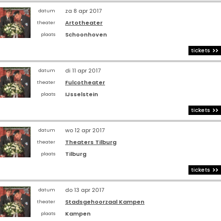
za 8 apr 2017
datum
Artotheater
theater
Schoonhoven
plaats
tickets
di 11 apr 2017
datum
Fulcotheater
theater
IJsselstein
plaats
tickets
wo 12 apr 2017
datum
Theaters Tilburg
theater
Tilburg
plaats
tickets
do 13 apr 2017
datum
Stadsgehoorzaal Kampen
theater
Kampen
plaats