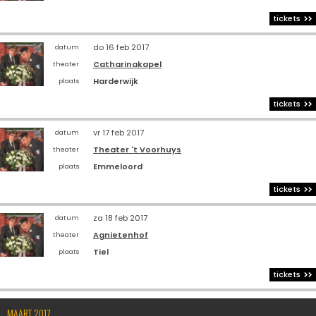
tickets
do 16 feb 2017
datum
Catharinakapel
theater
Harderwijk
plaats
tickets
vr 17 feb 2017
datum
Theater 't Voorhuys
theater
Emmeloord
plaats
tickets
za 18 feb 2017
datum
Agnietenhof
theater
Tiel
plaats
tickets
MAART 2017