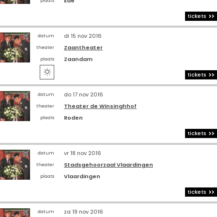
Ede
plaats
tickets
di 15 nov 2016
datum
Zaantheater
theater
Zaandam
plaats

tickets
do 17 nov 2016
datum
Theater de Winsinghhof
theater
Roden
plaats
tickets
vr 18 nov 2016
datum
Stadsgehoorzaal Vlaardingen
theater
Vlaardingen
plaats
tickets
za 19 nov 2016
datum