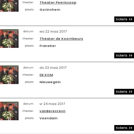
Theater Peeriscoop
theater
Gorinchem
plaats
tickets
wo 22 maa 2017
datum
Theater de Koornbeurs
theater
Franeker
plaats
tickets
do 23 maa 2017
datum
DE KOM
theater
Nieuwegein
plaats
tickets
vr 24 maa 2017
datum
vanBeresteyn
theater
Veendam
plaats
tickets