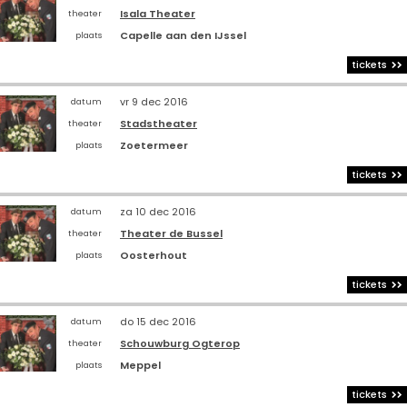
Isala Theater
theater
Capelle aan den IJssel
plaats
tickets
vr 9 dec 2016
datum
Stadstheater
theater
Zoetermeer
plaats
tickets
za 10 dec 2016
datum
Theater de Bussel
theater
Oosterhout
plaats
tickets
do 15 dec 2016
datum
Schouwburg Ogterop
theater
Meppel
plaats
tickets