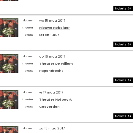
tickets
wo 15 maa 2017
datum
Nieuwe Nobelaer
theater
Etten-Leur
plaats
tickets
do 16 maa 2017
datum
Theater De Willem
theater
Papendrecht
plaats
tickets
vr 17 maa 2017
datum
Theater Hofpoort
theater
Coevorden
plaats
tickets
za 18 maa 2017
datum