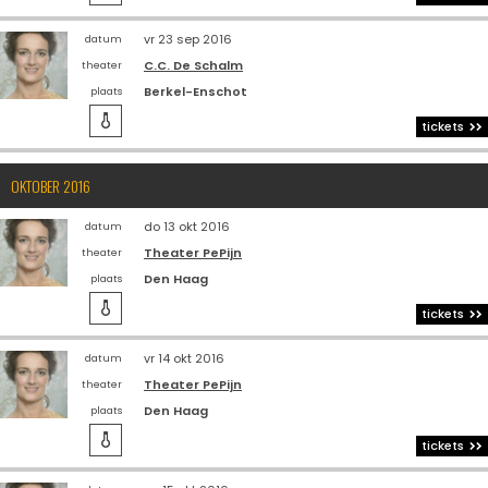
vr 23 sep 2016
datum
C.C. De Schalm
theater
Berkel-Enschot
plaats

tickets
OKTOBER 2016
do 13 okt 2016
datum
Theater PePijn
theater
Den Haag
plaats

tickets
vr 14 okt 2016
datum
Theater PePijn
theater
Den Haag
plaats

tickets