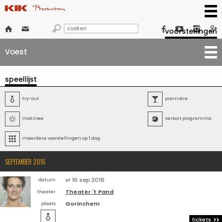







voorstellingen
Voest
speellijst

try-out

première

matinee

verkort programma

meerdere voorstellingen op 1 dag
SEPTEMBER 2016
vr 16 sep 2016
datum
Theater 't Pand
theater
Gorinchem
plaats

tickets