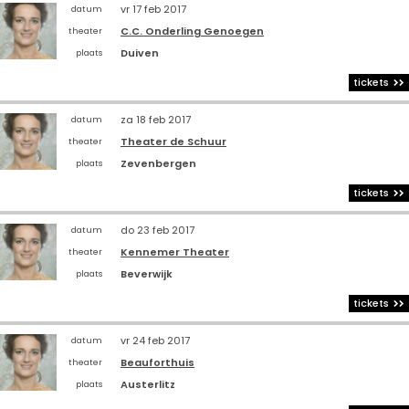
vr 17 feb 2017
datum
C.C. Onderling Genoegen
theater
Duiven
plaats
tickets
za 18 feb 2017
datum
Theater de Schuur
theater
Zevenbergen
plaats
tickets
do 23 feb 2017
datum
Kennemer Theater
theater
Beverwijk
plaats
tickets
vr 24 feb 2017
datum
Beauforthuis
theater
Austerlitz
plaats