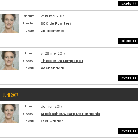
tickets
vr 19 mei 2017
datum
SCC de Poorterij
theater
Zaltbommel
plaats
tickets
vr 26 mei 2017
datum
Theater De Lampegiet
theater
Veenendaal
plaats
tickets
JUNI 2017
do 1 jun 2017
datum
Stadsschouwburg De Harmonie
theater
Leeuwarden
plaats
tickets