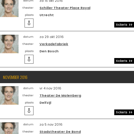
za 15 okt 2016
datum
Schiller Theater Place Royal
theater
Utrecht
plaats

tickets
za 29 okt 2016
datum
Verkadefabriek
theater
Den Bosch
plaats

tickets
NOVEMBER 2016
vr 4 nov 2016
datum
Theater De Molenberg
theater
Delfzijl
plaats

tickets
za 5 nov 2016
datum
Stadstheater De Bond
theater