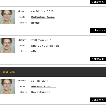
tickets
do 30 maa 2017
datum
Kulturhus Borne
theater
Borne
plaats
tickets
vr 31 maa 2017
datum
DRU Cultuurfabriek
theater
Ulft
plaats
tickets
APRIL 2017
za 1 apr 2017
datum
Hét Postkantoor
theater
Bovenkarspel
plaats
tickets