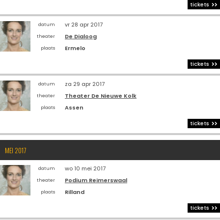
tickets
vr 28 apr 2017
datum
De Dialoog
theater
Ermelo
plaats
tickets
za 29 apr 2017
datum
Theater De Nieuwe Kolk
theater
Assen
plaats
tickets
MEI 2017
wo 10 mei 2017
datum
Podium Reimerswaal
theater
Rilland
plaats
tickets