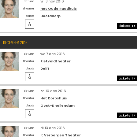
vr 18 nov 2016
datum
Het Oude Raadhuis
theater
Hoofddorp
plaats

tickets
DECEMBER 2016
wo 7 dec 2016
datum
Rietveldtheater
theater
Delft
plaats

tickets
za 10 dec 2016
datum
Het Dorpshuis
theater
Oost-Knollendam
plaats

tickets
di 13 dec 2016
datum
't Verborgen Theater
theater