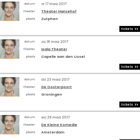
vr 17 maa 2017
datum
Theater Hanzehof
theater
Zutphen
plaats
tickets
za 18 maa 2017
datum
Isala Theater
theater
Capelle aan den IJssel
plaats
tickets
do 23 maa 2017
datum
De Oosterpoort
theater
Groningen
plaats
tickets
wo 29 maa 2017
datum
De Kleine Komedie
theater
Amsterdam
plaats