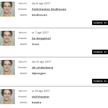
do 6 apr 2017
datum
Parktheater Eindhoven
theater
Eindhoven
plaats
tickets
vr 7 apr 2017
datum
De Reggehof
theater
Goor
plaats
tickets
do 13 apr 2017
datum
de Lindenberg
theater
Nijmegen
plaats
tickets
vr 14 apr 2017
datum
HOFtheater
theater
Raalte
plaats