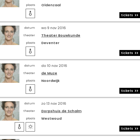
Oldenzaal
plaats

tickets
wo 9 nov 2016
datum
Theater Bouwkunde
theater
Deventer
plaats

tickets
do 10 nov 2016
datum
de Muze
theater
Noordwijk
plaats

tickets
zo 13 nov 2016
datum
Dorpshuis de Schalm
theater
Westwoud
plaats


tickets