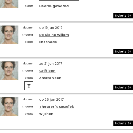
Heerhugowaard
plaats
tickets
do 19 jan 2017
datum
De Kleine Willem
theater
Enschede
plaats
tickets
za 21 jan 2017
datum
Griffioen
theater
Amstelveen
plaats

tickets
do 26 jan 2017
datum
Theater 't Mozaïek
theater
Wijchen
plaats
tickets