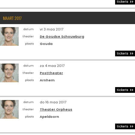
tickets
MAART 2017
vr 3 maa 2017
datum
De Goudse Schouwburg
theater
Gouda
plaats
tickets
za 4 maa 2017
datum
Posttheater
theater
Arnhem
plaats
tickets
do 16 maa 2017
datum
Theater Orpheus
theater
Apeldoorn
plaats
tickets