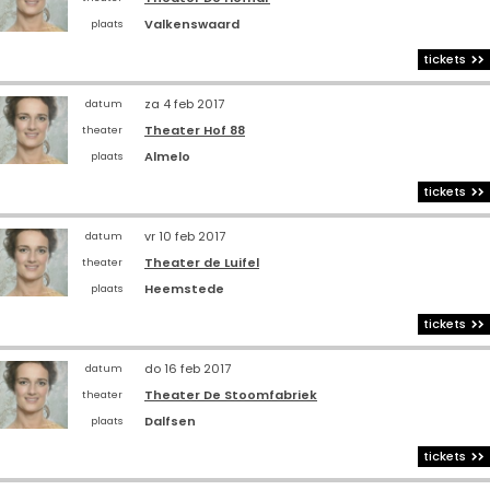
Valkenswaard
plaats
tickets
za 4 feb 2017
datum
Theater Hof 88
theater
Almelo
plaats
tickets
vr 10 feb 2017
datum
Theater de Luifel
theater
Heemstede
plaats
tickets
do 16 feb 2017
datum
Theater De Stoomfabriek
theater
Dalfsen
plaats
tickets