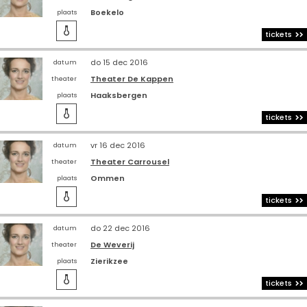
Boekelo
plaats

tickets
do 15 dec 2016
datum
Theater De Kappen
theater
Haaksbergen
plaats

tickets
vr 16 dec 2016
datum
Theater Carrousel
theater
Ommen
plaats

tickets
do 22 dec 2016
datum
De Weverij
theater
Zierikzee
plaats

tickets