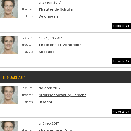
vr 27 jan 2017
datum
Theater de Schalm
theater
Veldhoven
plaats
tickets
za 28 jan 2017
datum
Theater Piet Mondriaan
theater
Abcoude
plaats
tickets
FEBRUARI 2017
do 2 feb 2017
datum
Stadsschouwburg Utrecht
theater
Utrecht
plaats
tickets
vr 3 feb 2017
datum
Theater De Hofnar
theater