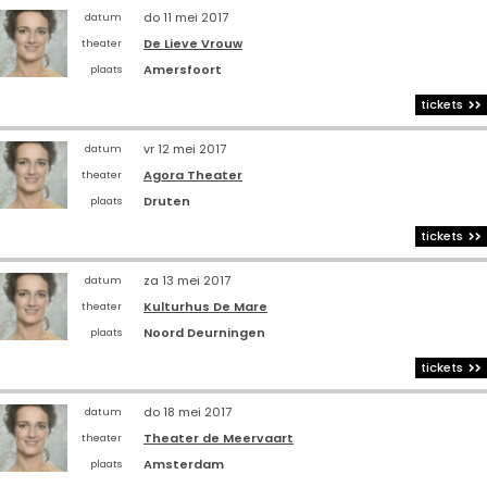
do 11 mei 2017
datum
De Lieve Vrouw
theater
Amersfoort
plaats
tickets
vr 12 mei 2017
datum
Agora Theater
theater
Druten
plaats
tickets
za 13 mei 2017
datum
Kulturhus De Mare
theater
Noord Deurningen
plaats
tickets
do 18 mei 2017
datum
Theater de Meervaart
theater
Amsterdam
plaats