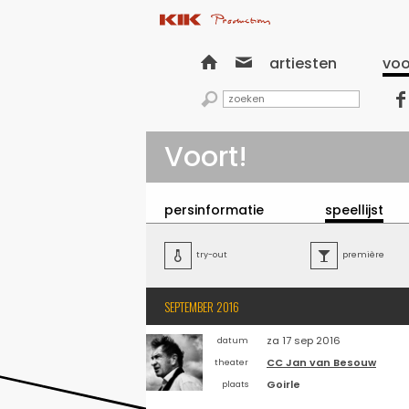


artiesten
voo


Voort!
persinformatie
speellijst

try-out

première
SEPTEMBER 2016
za 17 sep 2016
datum
CC Jan van Besouw
theater
Goirle
plaats