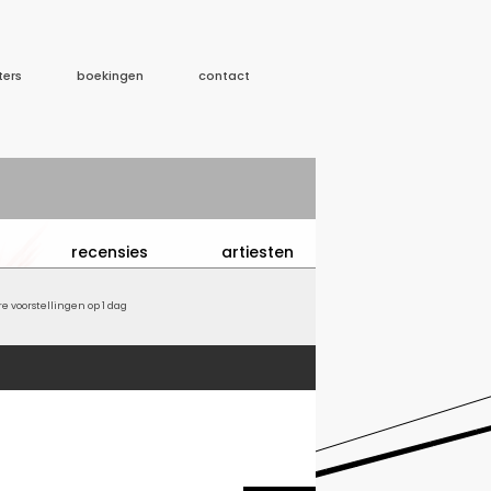
ters
boekingen
contact
recensies
artiesten
 voorstellingen op 1 dag