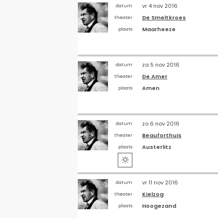
vr 4 nov 2016
datum
De Smeltkroes
theater
Maarheeze
plaats
za 5 nov 2016
datum
De Amer
theater
Amen
plaats
zo 6 nov 2016
datum
Beauforthuis
theater
Austerlitz
plaats

vr 11 nov 2016
datum
Kielzog
theater
Hoogezand
plaats