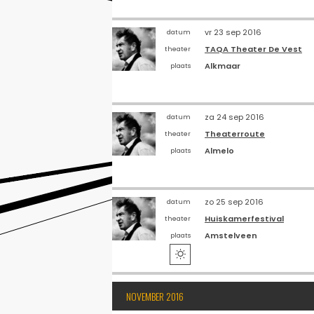
vr 23 sep 2016
datum
TAQA Theater De Vest
theater
Alkmaar
plaats
za 24 sep 2016
datum
Theaterroute
theater
Almelo
plaats
zo 25 sep 2016
datum
Huiskamerfestival
theater
Amstelveen
plaats

NOVEMBER 2016