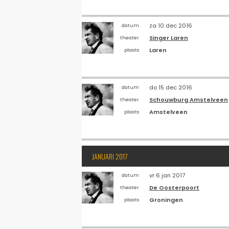
za 10 dec 2016
datum
Singer Laren
theater
Laren
plaats
do 15 dec 2016
datum
Schouwburg Amstelveen
theater
Amstelveen
plaats
JANUARI 2017
vr 6 jan 2017
datum
De Oosterpoort
theater
Groningen
plaats