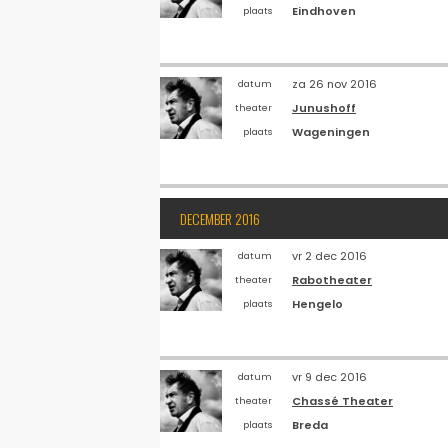
Eindhoven
plaats
za 26 nov 2016
datum
Junushoff
theater
Wageningen
plaats
DECEMBER 2016
vr 2 dec 2016
datum
Rabotheater
theater
Hengelo
plaats
vr 9 dec 2016
datum
Chassé Theater
theater
Breda
plaats