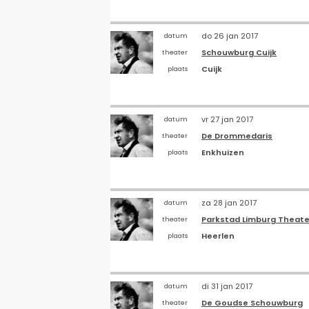
do 26 jan 2017
datum
Schouwburg Cuijk
theater
Cuijk
plaats
vr 27 jan 2017
datum
De Drommedaris
theater
Enkhuizen
plaats
za 28 jan 2017
datum
Parkstad Limburg Theate
theater
Heerlen
plaats
di 31 jan 2017
datum
De Goudse Schouwburg
theater