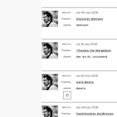
wo 16 nov 2016
datum
Klooster Wittem
theater
Wittem
plaats
za 19 nov 2016
datum
Theater De Wegwijzer
theater
Nw. en St. Joosland
plaats
zo 20 nov 2016
datum
Kerk Beets
theater
Beets
plaats

do 24 nov 2016
datum
Parktheater Eindhoven
theater