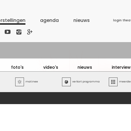
rstellingen
agenda
nieuws
login thea



foto's
video's
nieuws
interview

matinee

verkort programma

meerdere