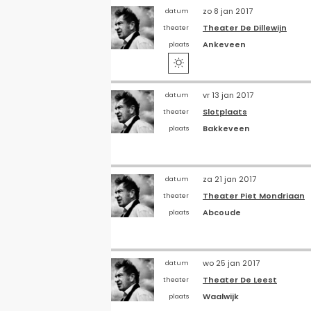
zo 8 jan 2017
datum
Theater De Dillewijn
theater
Ankeveen
plaats

vr 13 jan 2017
datum
Slotplaats
theater
Bakkeveen
plaats
za 21 jan 2017
datum
Theater Piet Mondriaan
theater
Abcoude
plaats
wo 25 jan 2017
datum
Theater De Leest
theater
Waalwijk
plaats