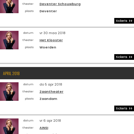
Deventer Schouwburg
theater
Deventer
plaats
tickets
vr 30 maa 2018
datum
Het Klooster
theater
Woerden
plaats
tickets
APRIL 2018
do 5 apr 2018
datum
Zaantheater
theater
Zaandam
plaats
tickets
vr 6 apr 2018
datum
AINSI
theater