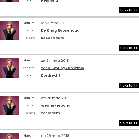
Helmond
plaats
tickets
vr 23 maa 2018
datum
De Kring Roosendaal
theater
Roosendaal
plaats
tickets
za 24 maa 2018
datum
Schouwburg Kunstmin
theater
Dordrecht
plaats
tickets
wo 28 maa 2018
datum
Wennekerpand
theater
Schiedam
plaats
tickets
do 29 maa 2018
datum