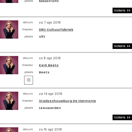
Maastricht
plaats
tickets
za 7 apr 2018
datum
DRU Cultuurfabriek
theater
Ulft
plaats
tickets
zo 8 apr 2018
datum
Kerk Beets
theater
Beets
plaats

za 14 apr 2018
datum
Stadsschouwburg De Harmonie
theater
Leeuwarden
plaats
tickets
zo 15 apr 2018
datum