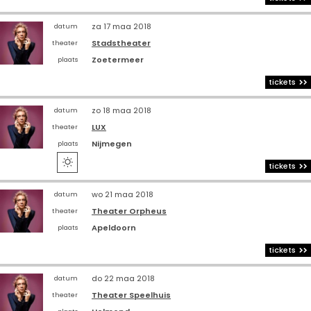
za 17 maa 2018
datum
Stadstheater
theater
Zoetermeer
plaats
tickets
zo 18 maa 2018
datum
LUX
theater
Nijmegen
plaats

tickets
wo 21 maa 2018
datum
Theater Orpheus
theater
Apeldoorn
plaats
tickets
do 22 maa 2018
datum
Theater Speelhuis
theater