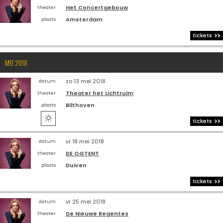
Het Concertgebouw
theater
Amsterdam
plaats
tickets
MEI 2018
zo 13 mei 2018
datum
Theater het Lichtruim
theater
Bilthoven
plaats

tickets
vr 18 mei 2018
datum
DE OGTENT
theater
Duiven
plaats
tickets
vr 25 mei 2018
datum
De Nieuwe Regentes
theater