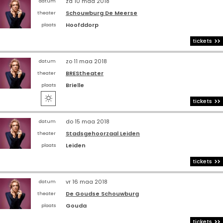
za 10 maa 2018
datum
Schouwburg De Meerse
theater
Hoofddorp
plaats
tickets
zo 11 maa 2018
datum
BREStheater
theater
Brielle
plaats

tickets
do 15 maa 2018
datum
Stadsgehoorzaal Leiden
theater
Leiden
plaats
tickets
vr 16 maa 2018
datum
De Goudse Schouwburg
theater
Gouda
plaats
tickets