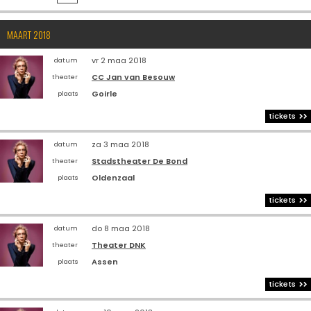
MAART 2018
vr 2 maa 2018
datum
CC Jan van Besouw
theater
Goirle
plaats
tickets
za 3 maa 2018
datum
Stadstheater De Bond
theater
Oldenzaal
plaats
tickets
do 8 maa 2018
datum
Theater DNK
theater
Assen
plaats
tickets