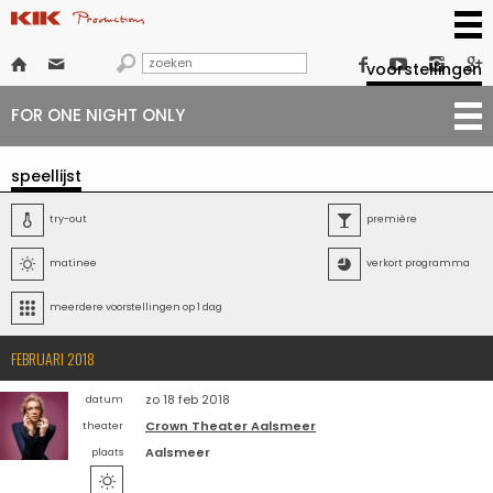







voorstellingen
FOR ONE NIGHT ONLY
speellijst

try-out

première

matinee

verkort programma

meerdere voorstellingen op 1 dag
FEBRUARI 2018
zo 18 feb 2018
datum
Crown Theater Aalsmeer
theater
Aalsmeer
plaats
