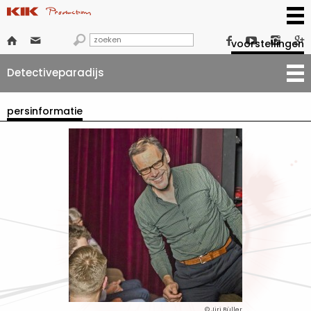







voorstellingen
Detectiveparadijs
persinformatie
© Jiri Büller